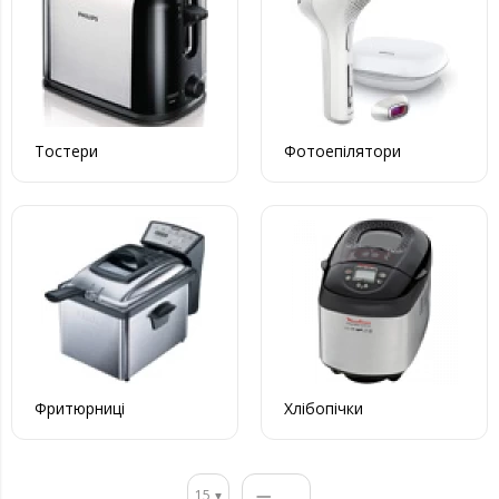
Тостери
Фотоепілятори
Фритюрниці
Хлібопічки
15