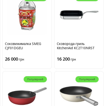
Соковижималка SMEG
Сковорода-гриль
CJF01DGEU
KitchenAid KC2T10NRST
26 000
16 200
грн
грн
Популярний
Популярний