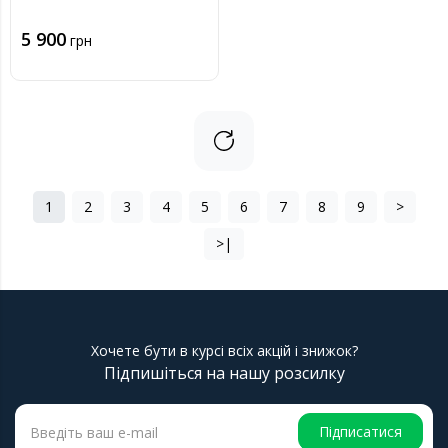
5 900
грн
1
2
3
4
5
6
7
8
9
>
>|
Хочете бути в курсі всіх акцій і знижок?
Підпишіться на нашу розсилку
Підписатися