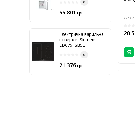
0
55 801
грн
W7X 8
20 5
Електрична варильна
поверхня Siemens
ED675FSB5E
0
21 376
грн