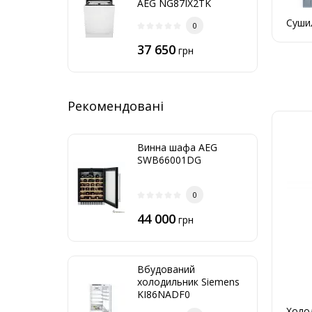
AEG NG87IX2TK
Суши
0
37 650
грн
Рекомендовані
Винна шафа AEG
SWB66001DG
0
44 000
грн
Вбудований
холодильник Siemens
KI86NADF0
Холод