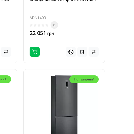
ADN140B
0
22 051
грн
рний
Популярний