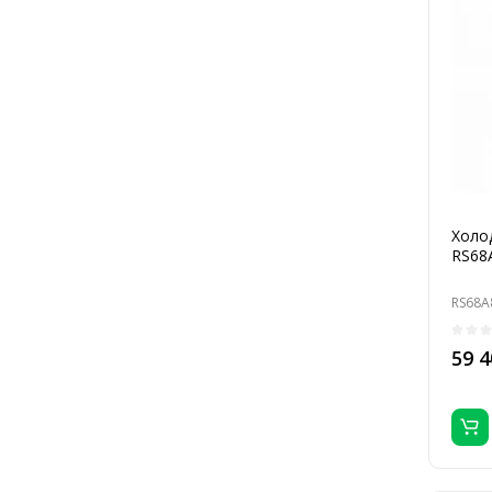
Холо
RS68
RS68A
59 4