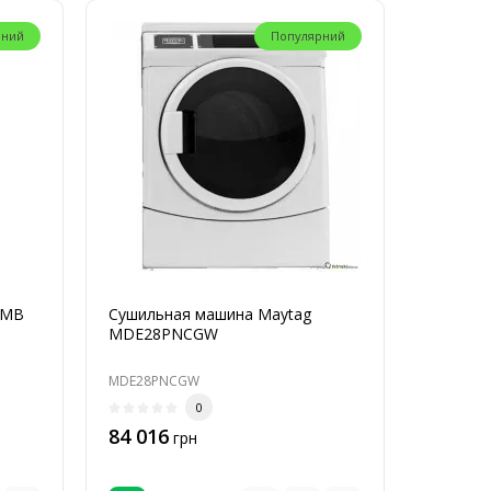
рний
Популярний
7MB
Сушильная машина Maytag
MDE28PNCGW
MDE28PNCGW
0
84 016
грн