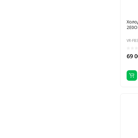
Холод
2E0O
VR-FB
69 0