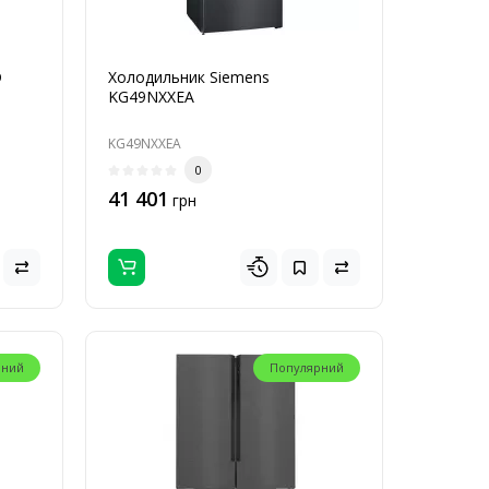
D
Холодильник Siemens
KG49NXXEA
KG49NXXEA
0
41 401
грн
рний
Популярний