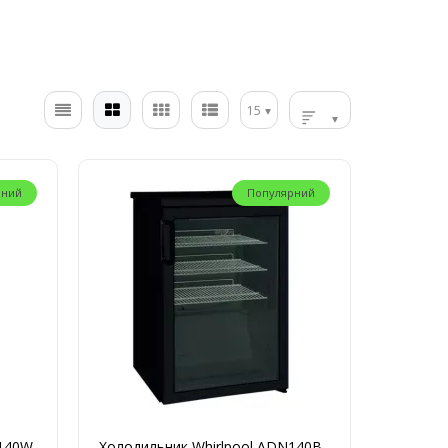
15
рний
Популярний
N140W
Холодильник Whirlpool ADN140B