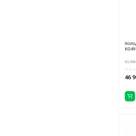
Холо
KG49
KG49N
46 9