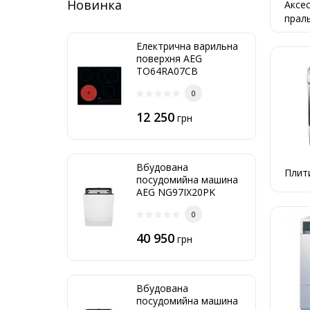
Новинка
Аксес
праль
маши
Електрична варильна
поверхня AEG
TO64RA07CB
0
12 250
грн
Вбудована
Плити
посудомийна машина
AEG NG97IX20PK
0
40 950
грн
Вбудована
посудомийна машина