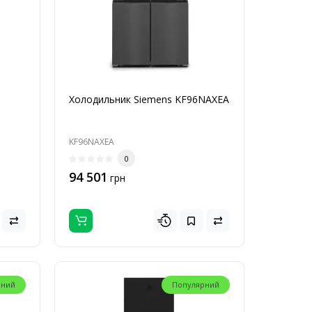
Холодильник Siemens KF96NAXEA
KF96NAXEA
0
94 501
грн
рний
Популярний