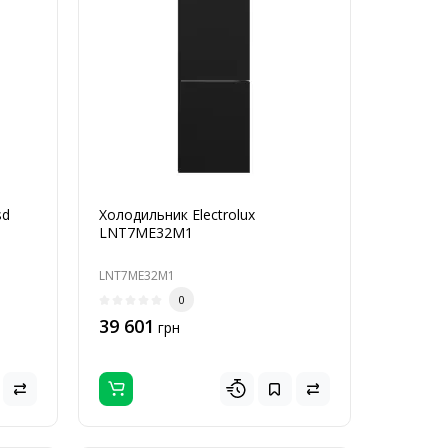
sd
Холодильник Electrolux
LNT7ME32M1
LNT7ME32M1
0
39 601
грн