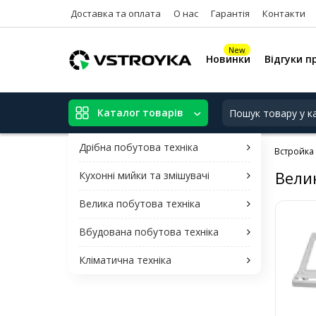
Доставка та оплата
О нас
Гарантія
Контакти
New
Новинки
Відгуки п
Каталог товарів
Дрібна побутова техніка
Встройка
Вели
Кухонні мийки та змішувачі
Велика побутова техніка
Вбудована побутова техніка
Кліматична техніка