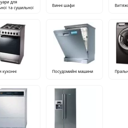
уари для
Винні шафи
Витяж
ної та сушильної
ни
 кухонні
Посудомийні машини
Праль