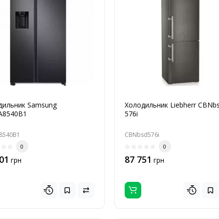
дильник Samsung
Холодильник Liebherr CBNb
A8540B1
576i
8540B1
CBNbsd576i
0
0
01
87 751
грн
грн