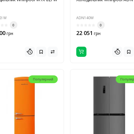
2I W
ADN140W
0
0
00
22 051
грн
грн
Популярний
Популя