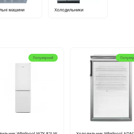
льні машини
Холодильники
Популярний
Популя
ильник Whirlpool W7X 82I W
Холодильник Whirlpool AD