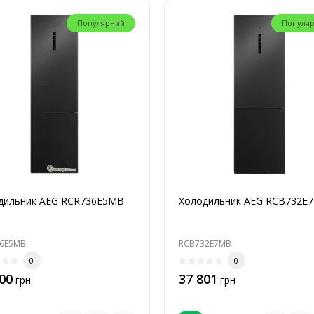
Популярний
Популя
дильник AEG RCR736E5MB
Холодильник AEG RCB732E
6E5MB
RCB732E7MB
0
0
00
37 801
грн
грн