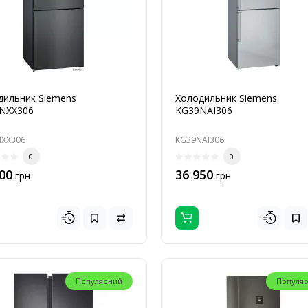
дильник Siemens
Холодильник Siemens
NXX306
KG39NAI306
XX306
KG39NAI306
0
0
00
36 950
грн
грн
Популярний
Популя