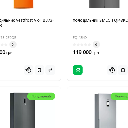
ильник Vestfrost VR-FB373-
Холодильник SMEG FQI48K
R
373-2E0OR
FQI48KD
0
0
00
119 000
грн
грн
Популярний
Популя