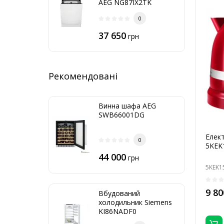
AEG NG87IX2TK
0
37 650
грн
Рекомендовані
Винна шафа AEG
SWB66001DG
Елект
0
5KEK
44 000
грн
5KEK1
9 80
Вбудований
холодильник Siemens
KI86NADF0