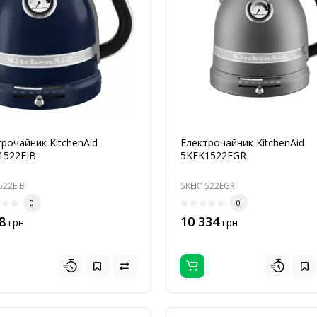
рочайник KitchenAid
Електрочайник KitchenAid
1522EIB
5KEK1522EGR
522EIB
5KEK1522EGR
0
0
8
10 334
грн
грн