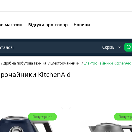
ро магазин
Відгуки про товар
Новини
Скрізь
Дрібна побутова техніка
Електрочайники
Електрочайники KitchenAid
трочайники KitchenAid
Популярний
Популя