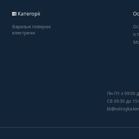
Категорії
Ос
Варильні поверхні
Ос
електричні
Іс
Мо
Пн-Пт з 09:00 д
Сб 09:30 до 15:
bt@vstroyka.kie