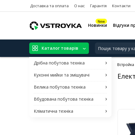
Доставка та оплата
О нас
Гарантія
Контакти
New
Новинки
Відгуки п
Каталог товарів
Дрібна побутова техніка
Встройка
Елек
Кухонні мийки та змішувачі
Велика побутова техніка
Вбудована побутова техніка
Кліматична техніка