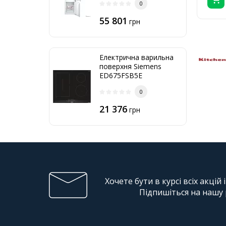
0
55 801
грн
Електрична варильна
поверхня Siemens
ED675FSB5E
0
21 376
грн
Хочете бути в курсі всіх акцій 
Підпишіться на нашу