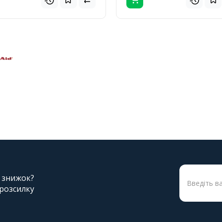
і знижок?
 розсилку