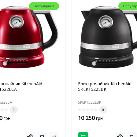
Популярний
Популя
рочайник KitchenAid
Електрочайник KitchenAid
1522ECA
5KEK1522EBK
522ECA
5KEK1522EBK
0
0
0
10 250
грн
грн