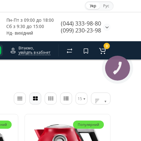
Укр
Рус
Пн-Пт з 09:00 до 18:00
(044) 333-98-80
Сб з 9:30 до 15:00
(099) 230-23-98
Нд- 
вихідний
0
Вітаємо,
увійдіть в кабінет
КНОПКА
СВЯЗИ
15
рний
Популярний