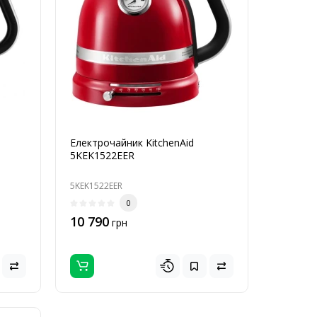
Електрочайник KitchenAid
5KEK1522EER
5KEK1522EER
0
10 790
грн