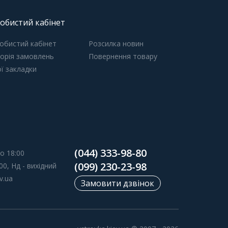
обистий кабінет
обистий кабінет
Розсилка новин
торія замовлень
Повернення товару
ї закладки
(044) 333-98-80
о 18:00
(099) 230-23-98
00, Нд - вихідний
v.ua
Замовити дзвінок