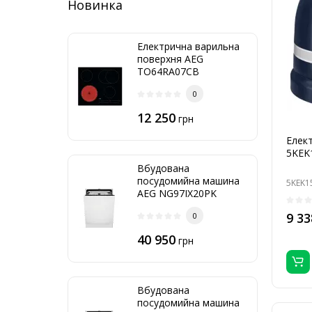
Новинка
Електрична варильна
поверхня AEG
TO64RA07CB
0
12 250
грн
Елект
5KEK
Вбудована
посудомийна машина
5KEK1
AEG NG97IX20PK
9 33
0
40 950
грн
Вбудована
посудомийна машина