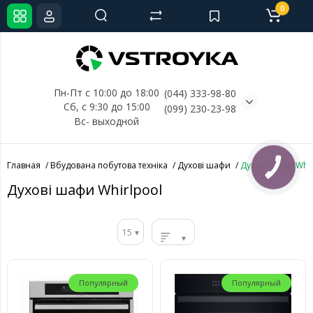
0
Пн-Пт с 10:00 до 18:00
(044) 333-98-80
Сб, с 
9:30 до 15:00
(099) 230-23-98
Вс- выходной
Главная
Вбудована побутова техніка
Духові шафи
Духові шафи Whir
КНОПКА
СВЯЗИ
Духові шафи Whirlpool
15
Популярный
Популярный