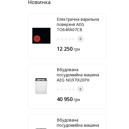
Новинка
Електрична варильна
поверхня AEG
TO64RA07CB
0
12 250
грн
Вбудована
посудомийна машина
AEG NG97IX20PK
0
40 950
грн
Вбудована
посудомийна машина