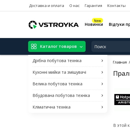
Доставка и оплата
О нас
Гарантия
Контакты
New
Новинки
Відгуки п
Каталог товаров
Дрібна побутова техніка
Главная
Прал
Кухонні мийки та змішувачі
Велика побутова техніка
Вбудована побутова техніка
Кліматична техніка
В этой 