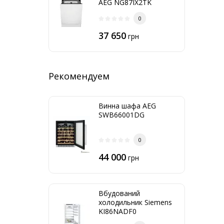
AEG NG87IX2TK
0
37 650
грн
Рекомендуем
Винна шафа AEG
SWB66001DG
0
44 000
грн
Вбудований
холодильник Siemens
KI86NADF0