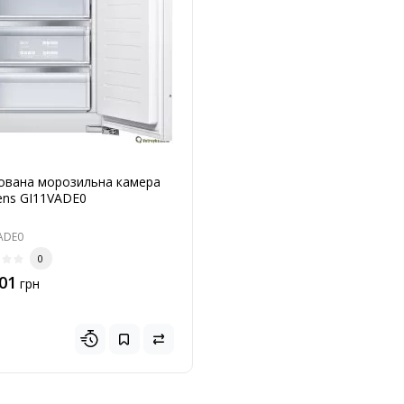
ована морозильна камера
ens GI11VADE0
ADE0
0
01
грн