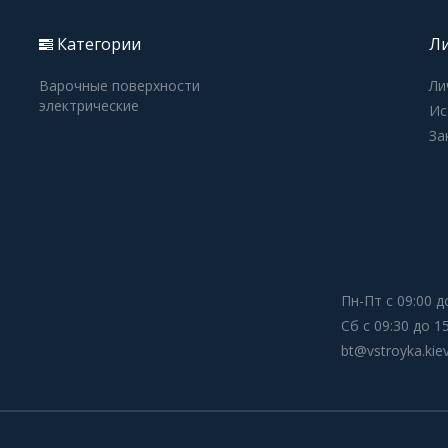
Категории
Ли
Варочные поверхности
Ли
электрические
Ис
За
Пн-Пт с 09:00 д
Сб с 09:30 до 1
bt@vstroyka.kie