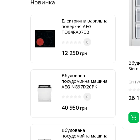
Новинка
Електрична варильна
поверхня AEG
TO64RA07CB
0
12 250
грн
Вбуд
Siem
Вбудована
посудомийна машина
GI11V
AEG NG97IX20PK
26 1
0
40 950
грн
Вбудована
посудомийна машина