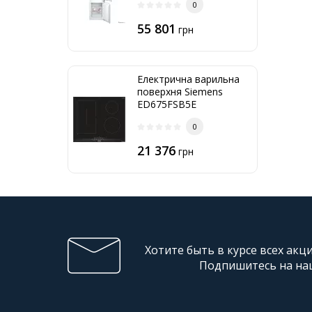
0
55 801
грн
Електрична варильна
поверхня Siemens
ED675FSB5E
0
21 376
грн
Хотите быть в курсе всех акц
Подпишитесь на на