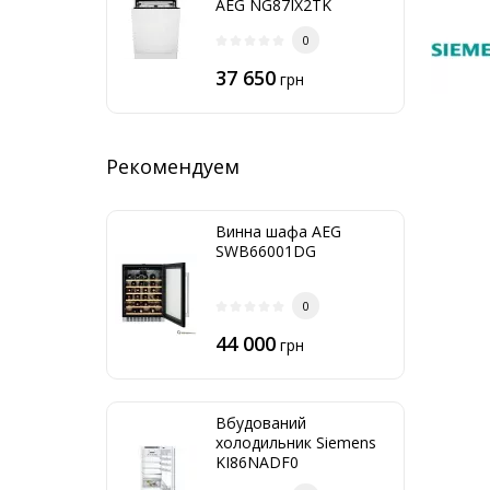
AEG NG87IX2TK
0
37 650
грн
Рекомендуем
Винна шафа AEG
SWB66001DG
0
44 000
грн
Вбудований
холодильник Siemens
KI86NADF0