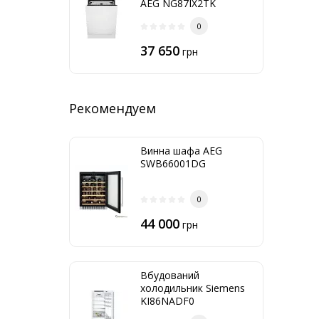
AEG NG87IX2TK
0
37 650
грн
Рекомендуем
Винна шафа AEG
SWB66001DG
0
44 000
грн
Вбудований
холодильник Siemens
KI86NADF0