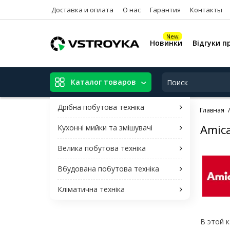
Доставка и оплата
О нас
Гарантия
Контакты
New
Новинки
Відгуки п
Каталог товаров
Дрібна побутова техніка
Главная
Amic
Кухонні мийки та змішувачі
Велика побутова техніка
Вбудована побутова техніка
Кліматична техніка
В этой 