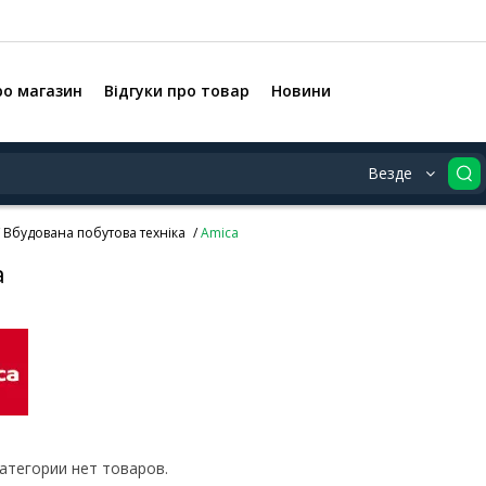
ро магазин
Відгуки про товар
Новини
Везде
Вбудована побутова техніка
Amica
a
категории нет товаров.