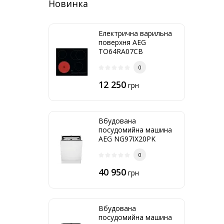
Новинка
Електрична варильна
поверхня AEG
TO64RA07CB
0
12 250
грн
Вбудована
посудомийна машина
AEG NG97IX20PK
0
40 950
грн
Вбудована
посудомийна машина