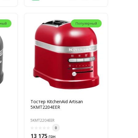
рный
Популярный
Тостер KitchenAid Artisan
5KMT2204EER
5KMT2204EER
0
13 175
грн