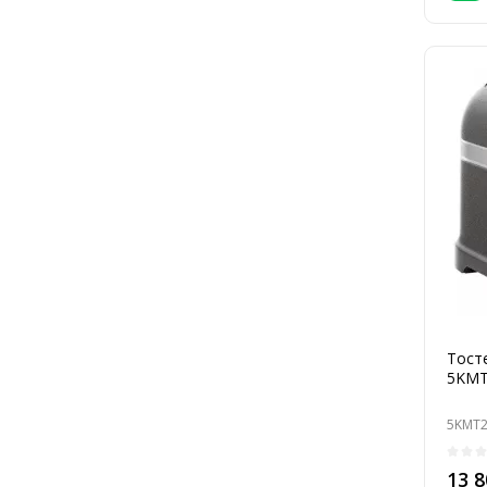
Тосте
5KMT
5KMT2
13 8