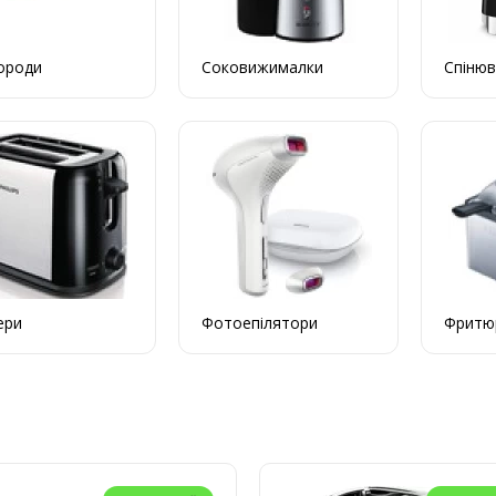
ороди
Соковижималки
Спіню
ери
Фотоепілятори
Фритю