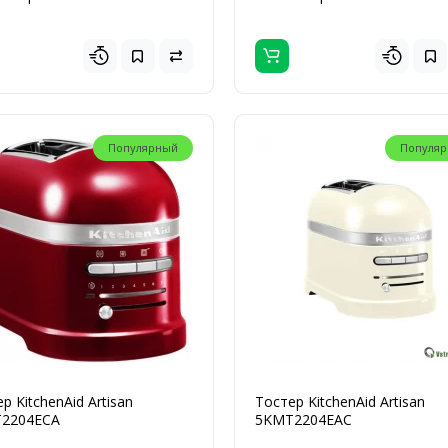
Популярный
Популя
р KitchenAid Artisan
Тостер KitchenAid Artisan
2204ECA
5KMT2204EAC