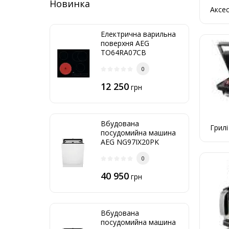
Новинка
Аксе
Електрична варильна
поверхня AEG
TO64RA07CB
0
12 250
грн
Вбудована
Грилі
посудомийна машина
AEG NG97IX20PK
0
40 950
грн
Вбудована
посудомийна машина