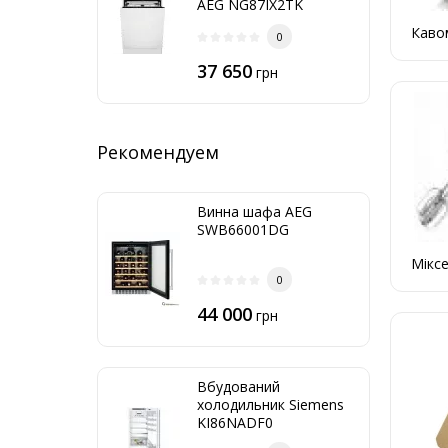
AEG NG87IX2TK
Каво
0
37 650
грн
Рекомендуем
Винна шафа AEG
SWB66001DG
Мікс
0
44 000
грн
Вбудований
холодильник Siemens
KI86NADF0