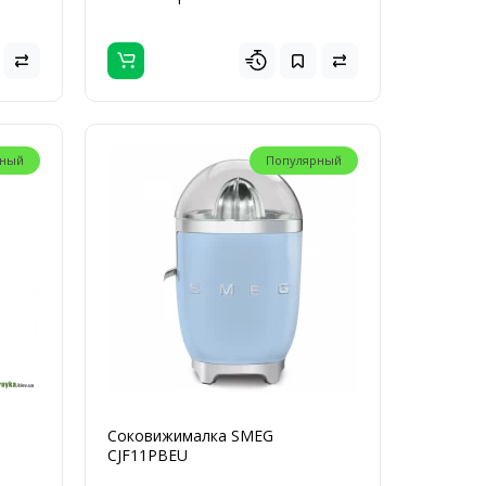
рный
Популярный
Соковижималка SMEG
CJF11PBEU