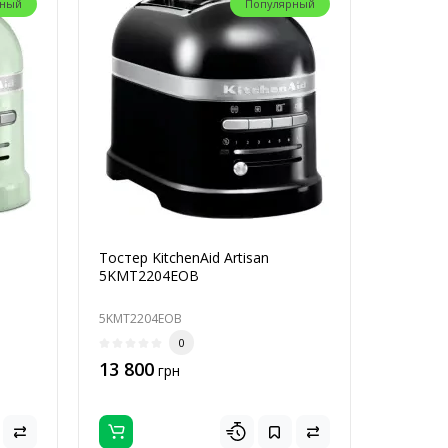
рный
Популярный
Тостер KitchenAid Artisan
5KMT2204EOB
5KMT2204EOB
0
13 800
грн