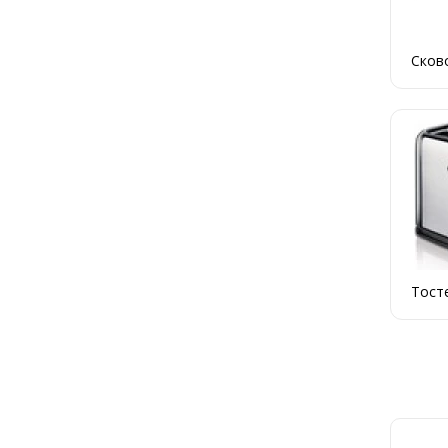
Сков
Тост