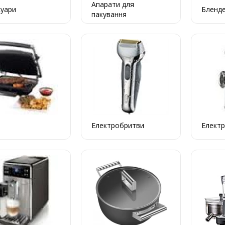
Апарати для
суари
Бленд
пакування
Електробритви
Електр