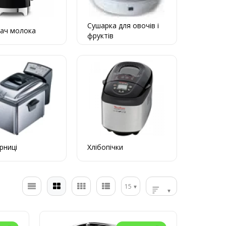
Сушарка для овочів і
вач молока
фруктів
рниці
Хлібопічки
15