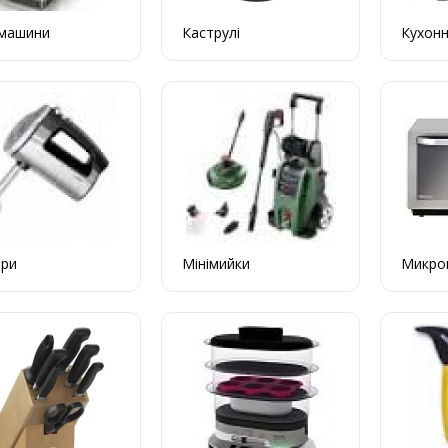
машини
Каструлі
Кухонн
ери
Мінімийки
Микро