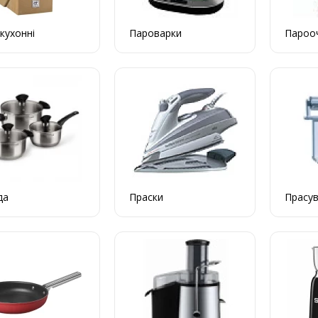
кухонні
Пароварки
Пароо
да
Праски
Прасув