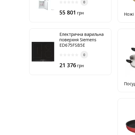
0
55 801
грн
Ножі 
Електрична варильна
поверхня Siemens
ED675FSB5E
0
21 376
грн
Посу