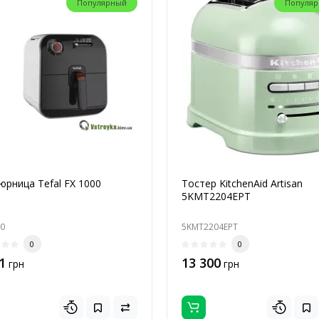
Популярный
Популя
рница Tefal FX 1000
Тостер KitchenAid Artisan
5KMT2204EPT
00
5KMT2204EPT
0
0
1
13 300
грн
грн