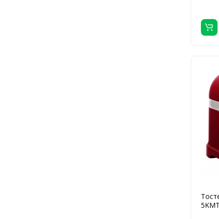
Тосте
5KMT