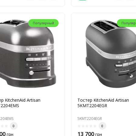
Популярный
Популя
р KitchenAid Artisan
Тостер KitchenAid Artisan
2204EMS
5KMT2204EGR
204EMS
5KMT2204EGR
0
0
00
13 700
грн
грн