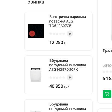
Новинка
Електрична варильна
поверхня AEG
TO64RA07CB
0
12 250
грн
Прал
Вбудована
посудомийна машина
L9FEC
AEG NG97IX20PK
54 8
0
40 950
грн
Вбудована
посудомийна машина