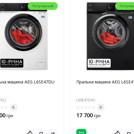
Популярный
Популя
ьна машина AEG L6SE47DU
Пральна машина AEG L6SE
7DU
L6SE47DXU
0
0
00
17 700
грн
грн