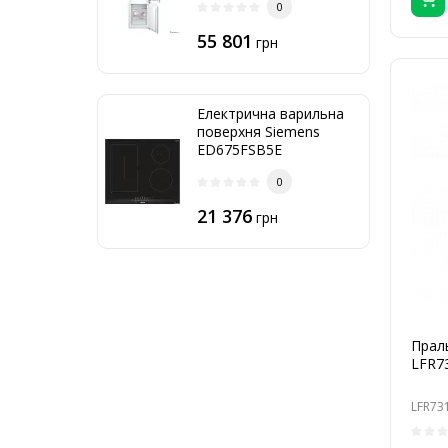
0
55 801
грн
Електрична варильна
поверхня Siemens
ED675FSB5E
0
21 376
грн
Прал
LFR7
LFR73