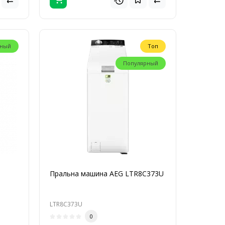
рный
Топ
Популярный
Пральна машина AEG LTR8C373U
LTR8C373U
0