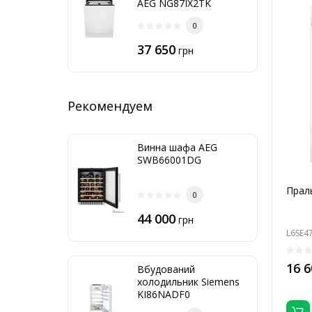
AEG NG87IX2TK
0
37 650
грн
Рекомендуем
Винна шафа AEG
SWB66001DG
Прал
0
44 000
грн
L6SE4
16 6
Вбудований
холодильник Siemens
KI86NADF0