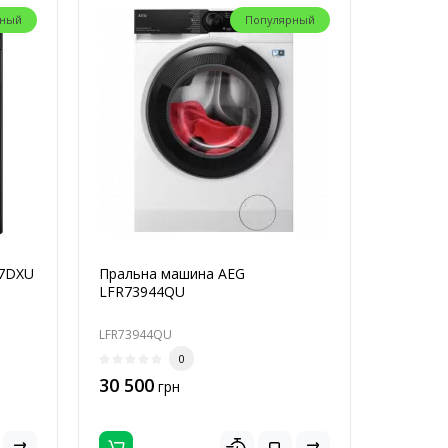
рный
Популярный
47DXU
Пральна машина AEG
LFR73944QU
LFR73944QU
0
30 500
грн