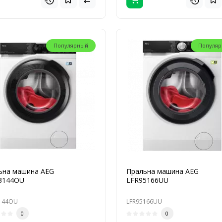
Популярный
Популя
ьна машина AEG
Пральна машина AEG
3144OU
LFR95166UU
144OU
LFR95166UU
0
0