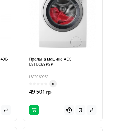
B49B
Пральна машина AEG
L8FEC69PSP
L8FEC69PSP
0
49 501
грн