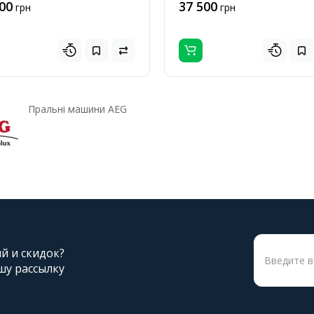
00
37 500
грн
грн
Пральні машини AEG
ий и скидок?
шу рассылку