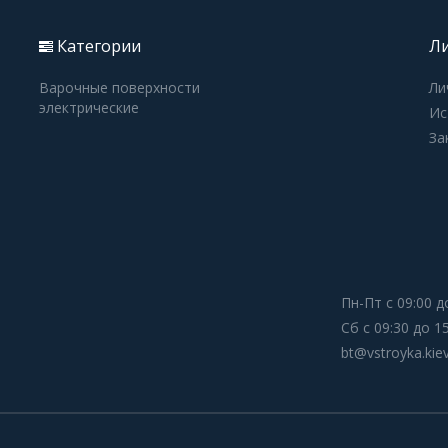
Категории
Ли
Варочные поверхности
Ли
электрические
Ис
За
Пн-Пт с 09:00 д
Сб с 09:30 до 1
bt@vstroyka.kie