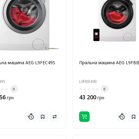
ьна машина AEG L9FEC49S
Пральна машина AEG L9FB
49S
L9FBB49B
0
0
56
43 200
грн
грн