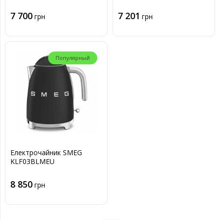
7 700
7 201
грн
грн
Популярный
Електрочайник SMEG
KLF03BLMEU
8 850
грн