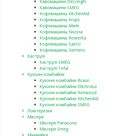
Кавомашини DeLonghi
Кавомашини SMEG
Кофемашины KitchenAid
Кофемашины Krups
Кофемашины Miele
Кофемашины Nivona
Кофемашины Rowenta
Кофемашины Saeco
Кофемашины Siemens
Каструлі
Каструлі SMEG
Каструлі Tefal
Кухонні комбайни
Кухонні комбайни Braun
Кухонні комбайни Electrolux
Кухонні комбайни Kenwood
Кухонні комбайни KitchenAid
Кухонні комбайни SMEG
Ломтерезки
Міксери
Міксери Panasonic
Міксери Smeg
Мінімийки