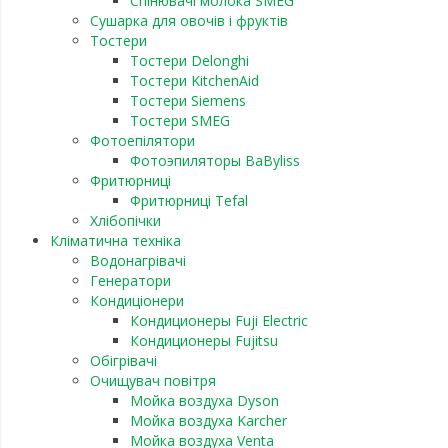
Спінювачі молока SMEG
Сушарка для овочів і фруктів
Тостери
Тостери Delonghi
Тостери KitchenAid
Тостери Siemens
Тостери SMEG
Фотоепілятори
Фотоэпиляторы BaByliss
Фритюрниці
Фритюрниці Tefal
Хлібопічки
Кліматична техніка
Водонагрівачі
Генератори
Кондиціонери
Кондиционеры Fuji Electric
Кондиционеры Fujitsu
Обігрівачі
Очищувач повітря
Мойка воздуха Dyson
Мойка воздуха Karcher
Мойка воздуха Venta