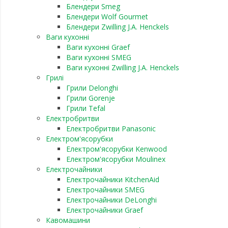
Блендери Smeg
Блендери Wolf Gourmet
Блендери Zwilling J.A. Henckels
Ваги кухонні
Ваги кухонні Graef
Ваги кухонні SMEG
Ваги кухонні Zwilling J.A. Henckels
Грилі
Грили Delonghi
Грили Gorenje
Грили Tefal
Електробритви
Електробритви Panasonic
Електром'ясорубки
Електром'ясорубки Kenwood
Електром'ясорубки Moulinex
Електрочайники
Електрочайники KitchenAid
Електрочайники SMEG
Електрочайники DeLonghi
Електрочайники Graef
Кавомашини