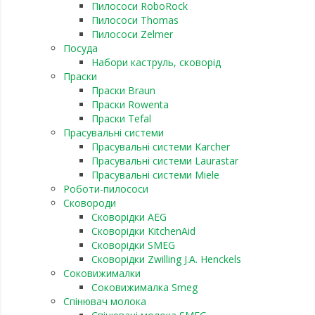
Пилососи RoboRock
Пилососи Thomas
Пилососи Zelmer
Посуда
Набори каструль, сковорід
Праски
Праски Braun
Праски Rowenta
Праски Tefal
Прасувальні системи
Прасувальні системи Karcher
Прасувальні системи Laurastar
Прасувальні системи Miele
Роботи-пилососи
Сковороди
Сковорідки AEG
Сковорідки KitchenAid
Сковорідки SMEG
Сковорідки Zwilling J.A. Henckels
Соковижималки
Соковижималка Smeg
Спінювач молока