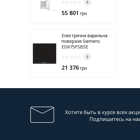
0
55 801
грн
Електрична варильна
поверхня Siemens
ED675FSB5E
0
21 376
грн
Хотите быть в курсе всех акц
Подпишитесь на на