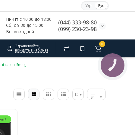
Укр
Рус
Пн-Пт с 10:00 до 18:00
(044) 333-98-80
Сб, с 
9:30 до 15:00
(099) 230-23-98
Вс- выходной
0
Здравствуйте,
войдите в кабинет
ні газові Smeg
КНОПКА
СВЯЗИ
15
рный