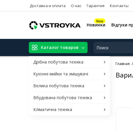
Доставка и оплата
О нас
Гарантия
Контакты
New
Новинки
Відгуки п
Каталог товаров
Дрібна побутова техніка
Главная
Варил
Кухонні мийки та змішувачі
Велика побутова техніка
Вбудована побутова техніка
Кліматична техніка