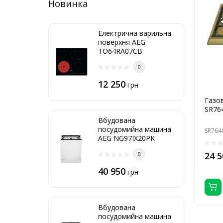
Новинка
Електрична варильна
поверхня AEG
TO64RA07CB
0
12 250
грн
Газо
SR76
Вбудована
посудомийна машина
SR764
AEG NG97IX20PK
24 5
0
40 950
грн
Вбудована
посудомийна машина