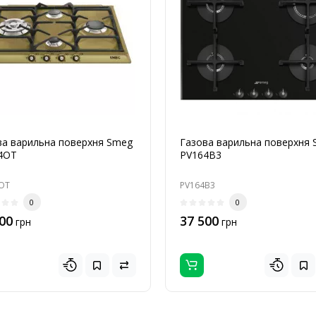
ва варильна поверхня Smeg
Газова варильна поверхня
4OT
PV164B3
OT
PV164B3
0
0
00
37 500
грн
грн