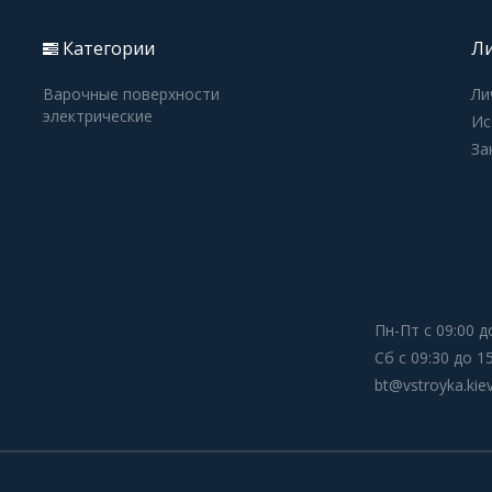
Категории
Ли
Варочные поверхности
Ли
электрические
Ис
За
Пн-Пт с 09:00 д
Сб с 09:30 до 1
bt@vstroyka.kie