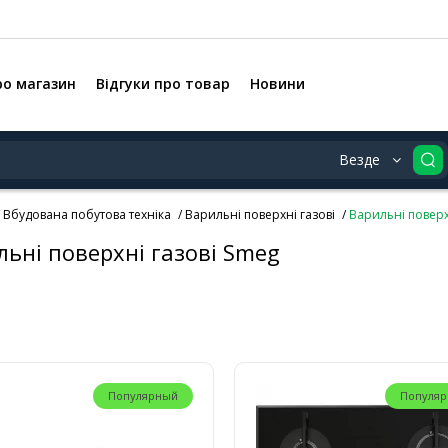
ро магазин
Відгуки про товар
Новини
Везде
Вбудована побутова техніка
Варильні поверхні газові
Варильні поверх
ьні поверхні газові Smeg
Популярный
Популя