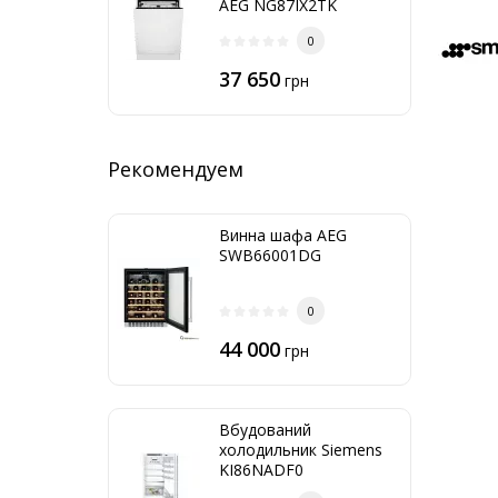
AEG NG87IX2TK
0
37 650
грн
Рекомендуем
Винна шафа AEG
SWB66001DG
0
44 000
грн
Вбудований
холодильник Siemens
KI86NADF0