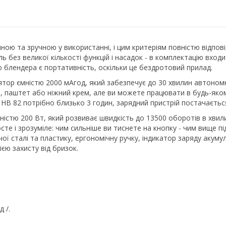
ою та зручною у використанні, і цим критеріям повністю відповід
ь без великої кількості функцій і насадок - в комплектацію входи
 блендера є портативність, оскільки це бездротовий прилад.
тор ємністю 2000 мАгод, який забезпечує до 30 хвилин автоном
, паштет або ніжний крем, але ви можете працювати в будь-якому
HB 82 потрібно близько 3 годин, зарядний пристрій постачаєтьс
істю 200 Вт, який розвиває швидкість до 13500 оборотів в хвилин
сте і зрозуміле: чим сильніше ви тиснете на кнопку - чим вище 
ої сталі та пластику, ергономічну ручку, індикатор заряду акуму
єю захисту від бризок.
 /.