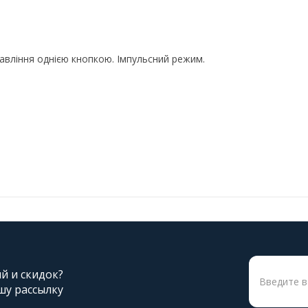
авління однією кнопкою. Імпульсний режим.
ий и скидок?
шу рассылку