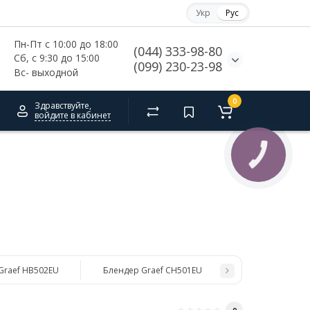
Укр
Рус
Пн-Пт с 10:00 до 18:00
(044) 333-98-80
Сб, с 
9:30 до 15:00
(099) 230-23-98
Вс- выходной
0
Здравствуйте,
войдите в кабинет
КНОПКА
СВЯЗИ
Graef HB502EU
Блендер Graef CH501EU