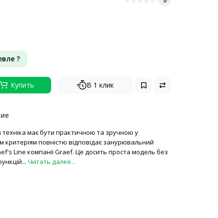
0
вле ?
Купить
В 1 клик
ние
 техніка має бути практичною та зручною у
цим критеріям повністю відповідає занурювальний
hef's Line компанії Graef. Це досить проста модель без
функцій...
Читать далее...