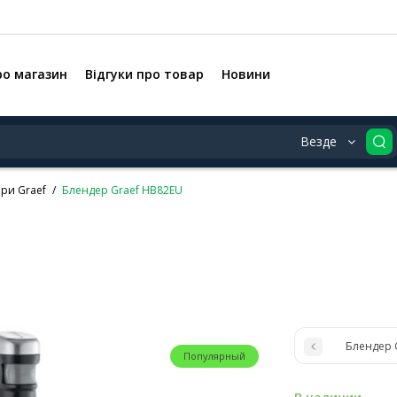
ро магазин
Відгуки про товар
Новини
Везде
ри Graef
Блендер Graef HB82EU
Блендер 
Популярный