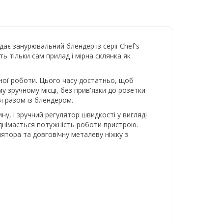
ає занурювальний блендер із серії Chef's
ть тільки сам прилад і мірна склянка як
ної роботи. Цього часу достатньо, щоб
 зручному місці, без прив'язки до розетки
я разом із блендером.
у, і зручний регулятор швидкості у вигляді
піднімається потужність роботи пристрою.
лятора та довговічну металеву ніжку з