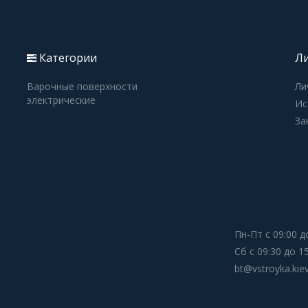
Категории
Ли
Варочные поверхности
Ли
электрические
Ис
За
Пн-Пт с 09:00 д
Сб с 09:30 до 1
bt@vstroyka.kie