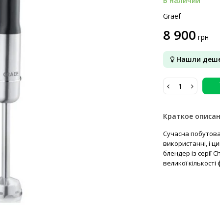
В наличии
Graef
8 900
грн
Нашли деше
Краткое описа
Сучасна побутова
використанні, і 
блендер із серії C
великої кількості 