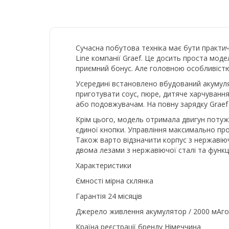
Сучасна побутова техніка має бути практичн
Line компанії Graef. Це досить проста модел
приємний бонус. Але головною особливістю
Усередині встановлено вбудований акумуля
приготувати соус, пюре, дитяче харчування
або подовжувачам. На повну зарядку Graef 
Крім цього, модель отримала двигун потужн
єдиної кнопки. Управління максимально про
Також варто відзначити корпус з нержавіюч
двома лезами з нержавіючої сталі та функці
Характеристики
Ємності мірна склянка
Гарантія 24 місяців
Джерело живлення акумулятор / 2000 мАгод
Країна реєстрації бренду Німеччина