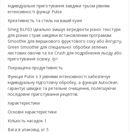
Індивідуальне приготування завдяки трьом рівням
інтенсивності функції Pulse.
Креативність та стиль на вашій кухні
Smeg BLF03 ідеально змішує інгредієнти різної текстури
для різних страв завдяки встановленим програмам:
Smoothie для вершкового фруктового соку або йогурту,
Green Smoothie для спеціальної обробки зелених
листових овочів та Ice Crush для подрібнення льоду або
приготування освіжу. /p>
Покращена продуктивність
Функція Pulse з 3 рівнями інтенсивності забезпечує
індивідуальну підготовчу обробку, а функція Autoclean
гарантує швидке та ретельне очищення, полегшуючи
послідовне приготування рецептів.
Характеристики
Основні характеристики
Кількість насадок 1
Вага в упаковці, кг 5