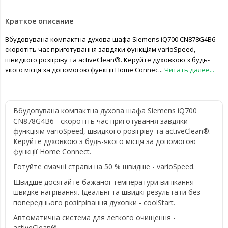
Краткое описание
Вбудовувана компактна духова шафа Siemens iQ700 CN878G4B6 -
скоротіть час приготування завдяки функціям varioSpeed,
швидкого розігріву та activeClean®. Керуйте духовкою з будь-
якого місця за допомогою функції Home Connec...
Читать далее...
Вбудовувана компактна духова шафа Siemens iQ700
CN878G4B6 - скоротіть час приготування завдяки
функціям varioSpeed, швидкого розігріву та activeClean®.
Керуйте духовкою з будь-якого місця за допомогою
функції Home Connect.
Готуйте смачні страви на 50 % швидше - varioSpeed.
Швидше досягайте бажаної температури випікання -
швидке нагрівання. Ідеальні та швидкі результати без
попереднього розігрівання духовки - coolStart.
Автоматична система для легкого очищення -
activeClean®.