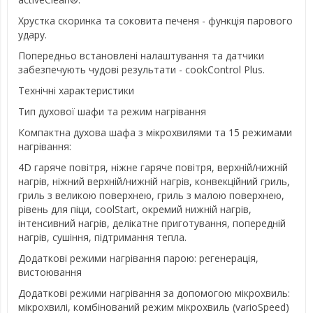
Хрустка скоринка та соковита печеня - функція парового
удару.
Попередньо встановлені налаштування та датчики
забезпечують чудові результати - cookControl Plus.
Технічні характеристики
Тип духової шафи та режим нагрівання
Компактна духова шафа з мікрохвилями та 15 режимами
нагрівання:
4D гаряче повітря, ніжне гаряче повітря, верхній/нижній
нагрів, ніжний верхній/нижній нагрів, конвекційний гриль,
гриль з великою поверхнею, гриль з малою поверхнею,
рівень для піци, coolStart, окремий нижній нагрів,
інтенсивний нагрів, делікатне приготування, попередній
нагрів, сушіння, підтримання тепла.
Додаткові режими нагрівання парою: регенерація,
вистоювання
Додаткові режими нагрівання за допомогою мікрохвиль:
мікрохвилі, комбінований режим мікрохвиль (varioSpeed)