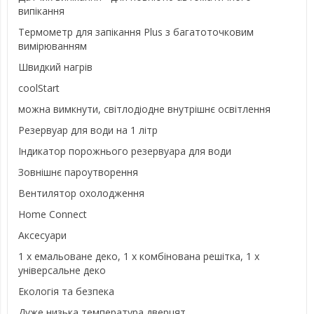
випікання
Термометр для запікання Plus з багатоточковим
вимірюванням
Швидкий нагрів
coolStart
можна вимкнути, світлодіодне внутрішнє освітлення
Резервуар для води на 1 літр
Індикатор порожнього резервуара для води
Зовнішнє пароутворення
Вентилятор охолодження
Home Connect
Аксесуари
1 х емальоване деко, 1 х комбінована решітка, 1 х
універсальне деко
Екологія та безпека
Дуже низька температура дверцят