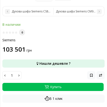
Духова шафа Siemens CS858GRB7
Духова шафа Siemens CM978GNB1
В наличии
0
Siemens
103 501
грн
Нашли дешевле ?
Купить
В 1 клик