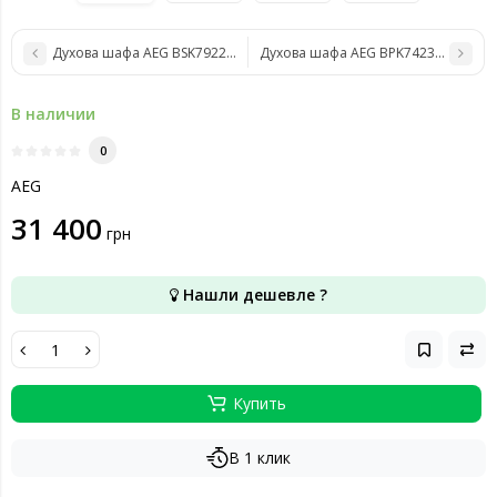
Духова шафа AEG BSK792280M
Духова шафа AEG BPK742380M
В наличии
0
AEG
31 400
грн
Нашли дешевле ?
Купить
В 1 клик