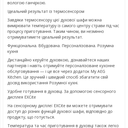
вологою ганчіркою.
Ідеальний результат із термосенсором
Завдяки термосенсору цієї духової шафи можна
вимірювати температуру із самого центру страви під час
процесу приготування. Таким чином, ви незмінно
отримуватимете ідеальний результат.
Функціональна. Вбудована. Персоналізована. Розумна
кухня
Дистанційно керуйте духовкою, дізнавайтеся наших
партнерів і навіть отримуйте персоналізоване кухонне
обслуговування — і це все через додаток My AEG
Kitchen. Це зручний і швидкий спосіб збагатити свій
досвід використання Розумної кухні.
Удобне готування в духовці. За допомогою сенсорного
дисплея EXCite
На сенсорному дисплеї EXCite ви можете отримувати
доступ до різних функцій духової шафи, відповідно до
продукту, що готується.
Температура та час приготування в духовці також легко