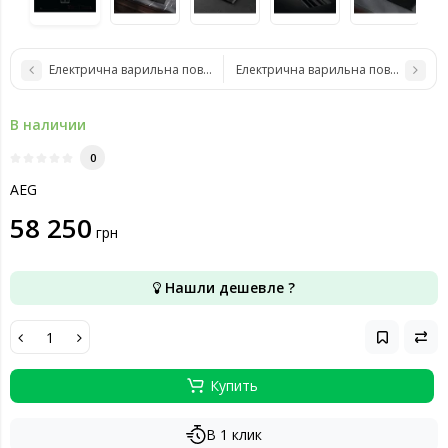
Електрична варильна поверхня AEG IKE74441IB
Електрична варильна поверхня A
В наличии
0
AEG
58 250
грн
Нашли дешевле ?
Купить
В 1 клик