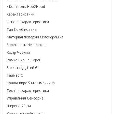
• Контроль Hob2Hood
Характеристики
Основні характеристики
Тип Комбінована
Матеріал поверхні Склокераміка
Залежність Незалежна
Колір Чорний
Рамка Скошені краї
Захист від дітей Є
Таймер Є
Країна виробник Німеччина
Технічні характеристики
Управління Сенсорне
Ширина 70 см
Кількість конфорок 4