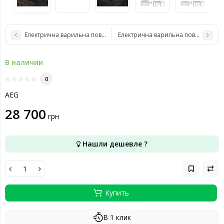
Електрична варильна поверхня AEG TH64IB30FB
Електрична варильна поверхня AEG
В наличии
0
AEG
28 700
грн
Нашли дешевле ?
Купить
В 1 клик