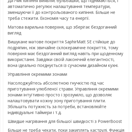
Датчик кипіння виявляє бульбашки, що піднімаються, і
автоматично регулює налаштування температури,
зменшуючи її до контрольованого кипіння. Більше не
треба стежити. Економія часу та енергії.
Матова варильна поверхня, що зберігає бездоганний
вигляд
Вишукане матове покриття SaphirMatt SE стійкіше до
подряпин, ніж звичайне склокерамічне покриття, тому
поверхня має бездоганний вигляд навіть при щоденному
використанні. Завдяки своїй лаконічній елегантності,
вона ідеально поєднується із сучасним дизайном кухні.
Управління окремими зонами
Насолоджуйтесь абсолютною гнучкістю під час
приготування улюбленої страви. Управління окремими
зонами інтуїтивно просто і зрозуміло, що дозволяє
налаштовувати кожну зону приготування плити.
Збільшіть потужність за потреби, встановлюйте
індивідуальні таймери і т.д.
Швидше нагрівання для більшої швидкості з PowerBoost
Більше не треба чекати, поки закиплять каструлі. Функція