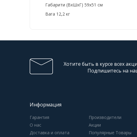
Габарити (ВхШхГ) 59x51 см
Вага 12,2 кг
Хотите быть в курсе всех акц
Подпишитесь на на
Информация
Гарантия
Производители
О нас
Акции
Доставка и оплата
Популярные Товары