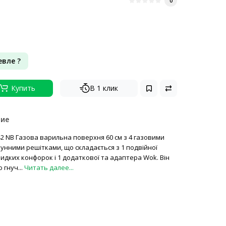
0
вле ?
Купить
В 1 клик
ние
42 NB Газова варильна поверхня 60 см з 4 газовими
унними решітками, що складається з 1 подвійної
идких конфорок і 1 додаткової та адаптера Wok. Він
 гнуч...
Читать далее...