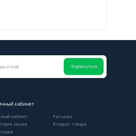
Подписаться
чный кабинет
чный кабинет
Рассылка
тория заказа
Возврат товара
кладки