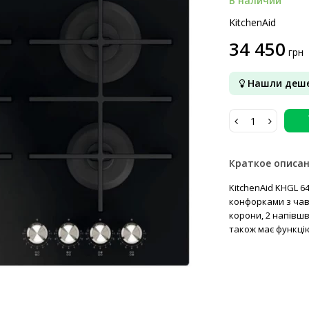
В наличии
KitchenAid
34 450
грн
Нашли деше
Краткое описа
KitchenAid KHGL 6
конфорками з чав
корони, 2 напівшв
також має функцію