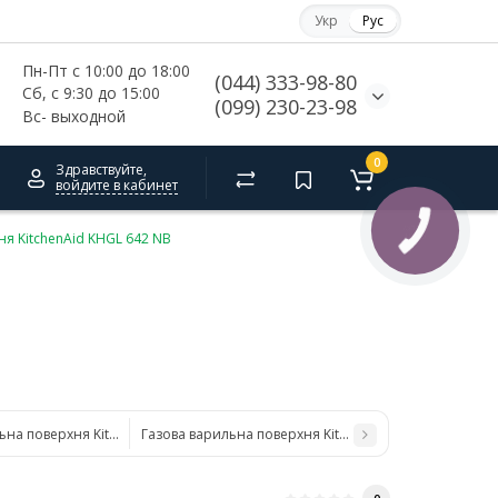
Укр
Рус
Пн-Пт с 10:00 до 18:00
(044) 333-98-80
Сб, с 
9:30 до 15:00
(099) 230-23-98
Вс- выходной
0
Здравствуйте,
войдите в кабинет
я KitchenAid KHGL 642 NB
ьна поверхня KitchenAid KHGL 742 NB
Газова варильна поверхня KitchenAid KHWL 642