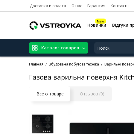
Доставка и оплата
О нас
Гарантия
Контакты
New
Новинки
Відгуки п
Каталог товаров
Главная
Вбудована побутова техніка
Варильні поверх
Газова варильна поверхня Kitc
Все о товаре
Отзывов (0)