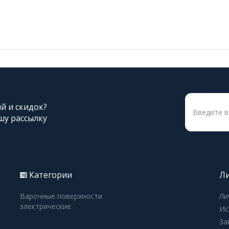
ий и скидок?
шу рассылку
Категории
Ли
Варочные поверхности
Ли
электрические
Ис
За