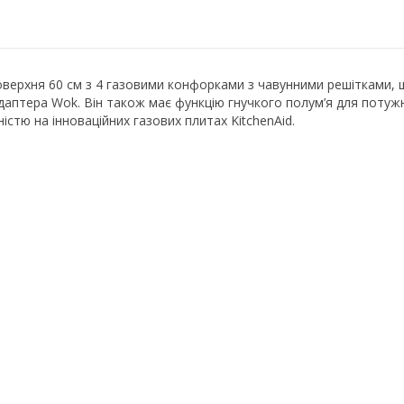
верхня 60 см з 4 газовими конфорками з чавунними решітками, щ
даптера Wok. Він також має функцію гнучкого полум’я для потуж
стю на інноваційних газових плитах KitchenAid.