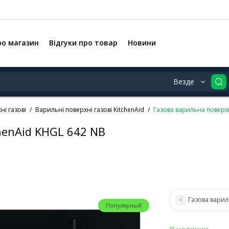
ро магазин
Відгуки про товар
Новини
Везде
ні газові
Варильні поверхні газові KitchenAid
Газова варильна поверхн
henAid KHGL 642 NB
Газова варил
Популярный