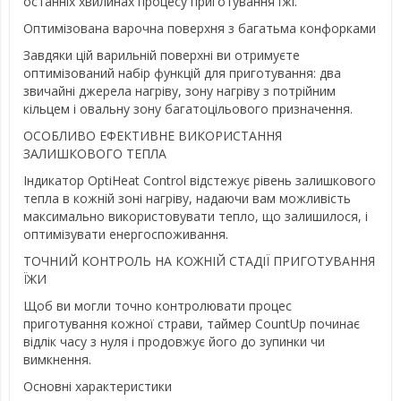
останніх хвилинах процесу приготування їжі.
Оптимізована варочна поверхня з багатьма конфорками
Завдяки цій варильній поверхні ви отримуєте
оптимізований набір функцій для приготування: два
звичайні джерела нагріву, зону нагріву з потрійним
кільцем і овальну зону багатоцільового призначення.
ОСОБЛИВО ЕФЕКТИВНЕ ВИКОРИСТАННЯ
ЗАЛИШКОВОГО ТЕПЛА
Індикатор OptiHeat Control відстежує рівень залишкового
тепла в кожній зоні нагріву, надаючи вам можливість
максимально використовувати тепло, що залишилося, і
оптимізувати енергоспоживання.
ТОЧНИЙ КОНТРОЛЬ НА КОЖНІЙ СТАДІЇ ПРИГОТУВАННЯ
ЇЖИ
Щоб ви могли точно контролювати процес
приготування кожної страви, таймер CountUp починає
відлік часу з нуля і продовжує його до зупинки чи
вимкнення.
Основні характеристики