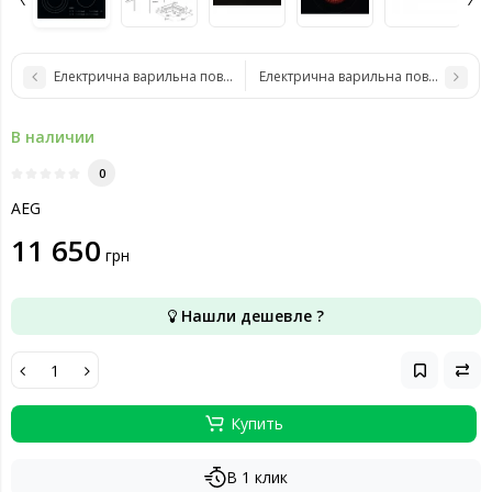
Електрична варильна поверхня AEG CCE84779CB
Електрична варильна поверхня AE
В наличии
0
AEG
11 650
грн
Нашли дешевле ?
Купить
В 1 клик