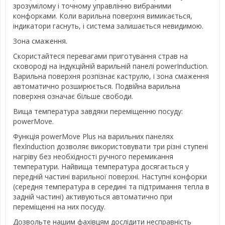
зрозумілому і точному управлінню вибраними
конфорками. Коли варильна поверхня вимикається,
індикатори гаснуть, і система залишається невидимою.
Зона смаження.
Скористайтеся перевагами приготування страв на
сковороді на індукційній варильній панелі powerInduction.
Варильна поверхня розпізнає каструлю, і зона смаження
автоматично розширюється. Подвійна варильна
поверхня означає більше свободи.
Вища температура завдяки переміщенню посуду:
powerMove.
Функція powerMove Plus на варильних панелях
flexInduction дозволяє використовувати три різні ступені
нагріву без необхідності ручного перемикання
температури. Найвища температура досягається у
передній частині варильної поверхні. Наступні конфорки
(середня температура в середині та підтримання тепла в
задній частині) активуються автоматично при
переміщенні на них посуду.
Дозвольте нашим фахівцям дослідити несправність