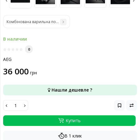
Комбінована варильна поверхня AEG HDB64623NB
В наличии
0
AEG
36 000
грн
Нашли дешевле ?
Купить
В 1 клик