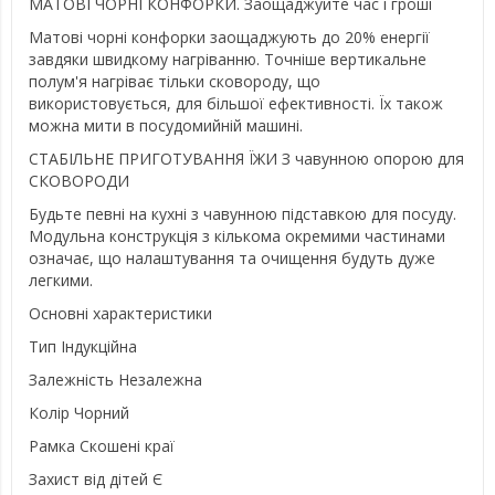
МАТОВІ ЧОРНІ КОНФОРКИ. Заощаджуйте час і гроші
Матові чорні конфорки заощаджують до 20% енергії
завдяки швидкому нагріванню. Точніше вертикальне
полум'я нагріває тільки сковороду, що
використовується, для більшої ефективності. Їх також
можна мити в посудомийній машині.
СТАБІЛЬНЕ ПРИГОТУВАННЯ ЇЖИ З чавунною опорою для
СКОВОРОДИ
Будьте певні на кухні з чавунною підставкою для посуду.
Модульна конструкція з кількома окремими частинами
означає, що налаштування та очищення будуть дуже
легкими.
Основні характеристики
Тип Індукційна
Залежність Незалежна
Колір Чорний
Рамка Скошені краї
Захист від дітей Є