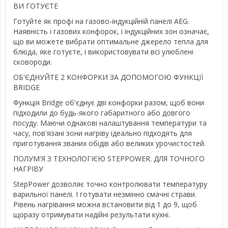
ВИ ГОТУЄТЕ
Готуйте як профі на газово-індукційній панелі AEG.
Наявність і газових конфорок, і індукційних зон означає,
що ви можете вибрати оптимальне джерело тепла для
блюда, яке готуєте, і використовувати всі улюблені
сковороди.
ОБ'ЄДНУЙТЕ 2 КОНФОРКИ ЗА ДОПОМОГОЮ ФУНКЦІЇ
BRIDGE
Функція Bridge об'єднує дві конфорки разом, щоб вони
підходили до будь-якого габаритного або довгого
посуду. Маючи однакові налаштування температури та
часу, пов'язані зони нагріву ідеально підходять для
приготування званих обідів або великих урочистостей.
ПОЛУМ'Я З ТЕХНОЛОГІЄЮ STEPPOWER. ДЛЯ ТОЧНОГО
НАГРІВУ
StepPower дозволяє точно контролювати температуру
варильної панелі. І готувати незмінно смачні страви.
Рівень нагрівання можна встановити від 1 до 9, щоб
щоразу отримувати надійні результати кухні.