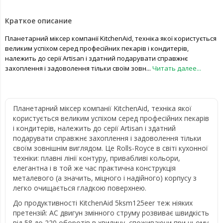
Краткое описание
Планетарний міксер компанії KitchenAid, техніка якої користується
великим успіхом серед професійних пекарів і кондитерів,
належить до серії Artisan і здатний подарувати справжнє
захоплення і задоволення тільки своїм зовн...
Читать далее...
Планетарний міксер компанії KitchenAid, техніка якої
користується великим успіхом серед професійних пекарів
і кондитерів, належить до серії Artisan і здатний
подарувати справжнє захоплення і задоволення тільки
своїм зовнішнім виглядом. Це Rolls-Royce в світі кухонної
техніки: плавні лінії контуру, привабливі кольори,
елегантна і в той же час практична конструкція
металевого (а значить, міцного і надійного) корпусу з
легко очищається гладкою поверхнею.
До продуктивності KitchenAid 5ksm125eer теж ніяких
претензій: AC двигун змінного струму розвиває швидкість
від 58 до 220 оборотів в хвилину, споживаючи при цьому