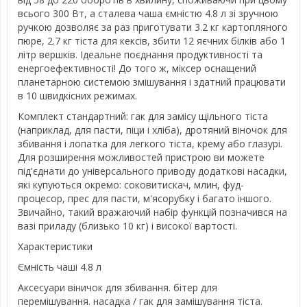
всього 300 Вт, а сталева чаша ємністю 4.8 л зі зручною
ручкою дозволяє за раз приготувати 3.2 кг картопляного
пюре, 2.7 кг тіста для кексів, збити 12 яєчних білків або 1
літр вершків. Ідеальне поєднання продуктивності та
енергоефективності! До того ж, міксер оснащений
планетарною системою змішування і здатний працювати
в 10 швидкісних режимах.
Комплект стандартний: гак для замісу щільного тіста
(наприклад, для пасти, піци і хліба), дротяний віночок для
збивання і лопатка для легкого тіста, крему або глазурі.
Для розширення можливостей пристрою ви можете
під'єднати до універсального приводу додаткові насадки,
які купуються окремо: соковитискач, млин, фуд-
процесор, прес для пасти, м'ясорубку і багато іншого.
Звичайно, такий вражаючий набір функцій позначився на
вазі приладу (близько 10 кг) і високої вартості.
Характеристики
Ємність чаші 4.8 л
Аксесуари віничок для збивання. бітер для
перемішування. насадка / гак для замішування тіста.