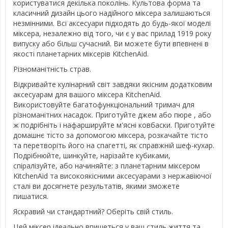
користуватися декілька поколінь. Культова форма та
класичний дизайн цього надійного міксера залишаються
незмінними. Всі аксесуари підходять до будь-якої моделі
міксера, незалежно від того, чи є у вас прилад 1919 року
випуску або більш сучасний. Ви можете бути впевнені в
якості планетарних міксерів KitchenAid.
Різноманітність страв.
Відкривайте кулінарний світ завдяки якісним додатковим
аксесуарам для вашого міксера KitchenAid.
Використовуйте багатофункціональний тримач для
різноманітних насадок. Приготуйте джем або пюре , або
ж подрібніть і нафаршируйте м'ясні ковбаски. Приготуйте
домашнє тісто за допомогою міксера, розкачайте тісто
та перетворіть його на спагетті, як справжній шеф-кухар.
Подрібнюйте, шинкуйте, нарізайте кубиками,
спіралізуйте, або начиняйте: з планетарним міксером
KitchenAid та високоякісними аксесуарами з нержавіючої
сталі ви досягнете результатів, якими зможете
пишатися.
Яскравий чи стандартний? Оберіть свій стиль.
Цей міксер ідеально впишеться у ваш стиль життя та