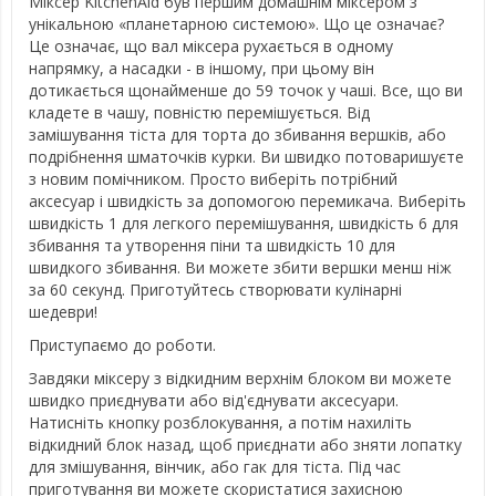
Міксер KitchenAid був першим домашнім міксером з
унікальною «планетарною системою». Що це означає?
Це означає, що вал міксера рухається в одному
напрямку, а насадки - в іншому, при цьому він
дотикається щонайменше до 59 точок у чаші. Все, що ви
кладете в чашу, повністю перемішується. Від
замішування тіста для торта до збивання вершків, або
подрібнення шматочків курки. Ви швидко потоваришуєте
з новим помічником. Просто виберіть потрібний
аксесуар і швидкість за допомогою перемикача. Виберіть
швидкість 1 для легкого перемішування, швидкість 6 для
збивання та утворення піни та швидкість 10 для
швидкого збивання. Ви можете збити вершки менш ніж
за 60 секунд. Приготуйтесь створювати кулінарні
шедеври!
Приступаємо до роботи.
Завдяки міксеру з відкидним верхнім блоком ви можете
швидко приєднувати або від'єднувати аксесуари.
Натисніть кнопку розблокування, а потім нахиліть
відкидний блок назад, щоб приєднати або зняти лопатку
для змішування, вінчик, або гак для тіста. Під час
приготування ви можете скористатися захисною