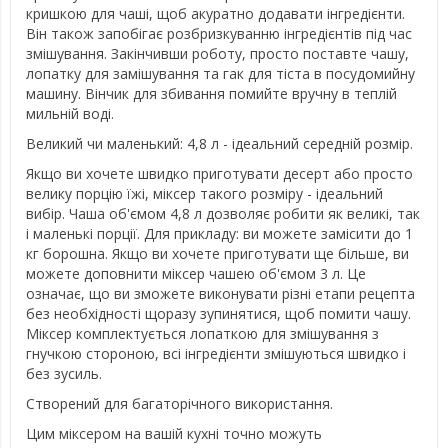
кришкою для чаші, щоб акуратно додавати інгредієнти.
Він також запобігає розбризкуванню інгредієнтів під час
змішування. Закінчивши роботу, просто поставте чашу,
лопатку для замішування та гак для тіста в посудомийну
машину. Вінчик для збивання помийте вручну в теплій
мильній воді.
Великий чи маленький: 4,8 л - ідеальний середній розмір.
Якщо ви хочете швидко приготувати десерт або просто
велику порцію їжі, міксер такого розміру - ідеальний
вибір. Чаша об'ємом 4,8 л дозволяє робити як великі, так
і маленькі порції. Для прикладу: ви можете замісити до 1
кг борошна. Якщо ви хочете приготувати ще більше, ви
можете доповнити міксер чашею об'ємом 3 л. Це
означає, що ви зможете виконувати різні етапи рецепта
без необхідності щоразу зупинятися, щоб помити чашу.
Міксер комплектується лопаткою для змішування з
гнучкою стороною, всі інгредієнти змішуються швидко і
без зусиль.
Створений для багаторічного використання.
Цим міксером на вашій кухні точно можуть