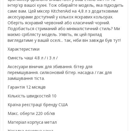
інтер'єр вашої кухні. Тож обирайте модель, яка підходить
саме вам. Цей міксер KitchenAid на 4,8 л з додатковими
аксесуарами доступний у кількох яскравих кольорах.
Оберіть яскравий червоний або класичний чорний.
Подобається стриманий або мінімалістичний стиль? Ми
маємо сріблясту модель. Уявіть, як цей прилад
виглядатиме у вашій оселі... так, ніби він завжди був тут!
Характеристики
Ємність чаші 4.8 л / і 3 л /
Аксесуари віничик для збивання. бітер для
перемішування. силіконовий бітер. насадка / гак для
замішування тіста.
Гарантія 12 місяців
Кількість швидкостей 10
Країна реєстрації бренду США
Макс. оберти 220 об/хв
Матеріал корпуса метал
Насадка основна чаша