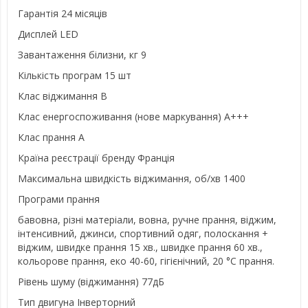
Гарантія 24 місяців
Дисплей LED
Завантаження білизни, кг 9
Кількість програм 15 шт
Клас віджимання В
Клас енергоспоживання (нове маркування) А+++
Клас прання А
Країна реєстрації бренду Франція
Максимальна швидкість віджимання, об/хв 1400
Програми прання
бавовна, різні матеріали, вовна, ручне прання, віджим,
інтенсивний, джинси, спортивний одяг, полоскання +
віджим, швидке прання 15 хв., швидке прання 60 хв.,
кольорове прання, еко 40-60, гігієнічний, 20 °C прання.
Рівень шуму (віджимання) 77дБ
Тип двигуна Інверторний