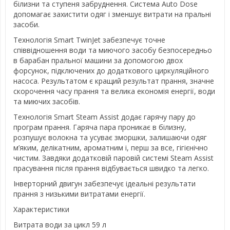
білизни та ступеня забруднення. Система Auto Dose
допомагає захистити одяг і зменшує витрати на пральні
засоби.
Технологія Smart TwinJet забезпечує точне
співвідношення води та миючого засобу безпосередньо
в барабан пральної машини за допомогою двох
форсунок, підключених до додаткового циркуляційного
насоса. Результатом є кращий результат прання, значне
скорочення часу прання та велика економія енергії, води
та миючих засобів.
Технологія Smart Steam Assist додає гарячу пару до
програм прання. Гаряча пара проникає в білизну,
розпушує волокна та усуває зморшки, залишаючи одяг
м’яким, делікатним, ароматним і, перш за все, гігієнічно
чистим. Завдяки додатковій паровій системі Steam Assist
прасування після прання відбувається швидко та легко.
Інверторний двигун забезпечує ідеальні результати
прання з низькими витратами енергії.
Характеристики
Витрата води за цикл 59 л