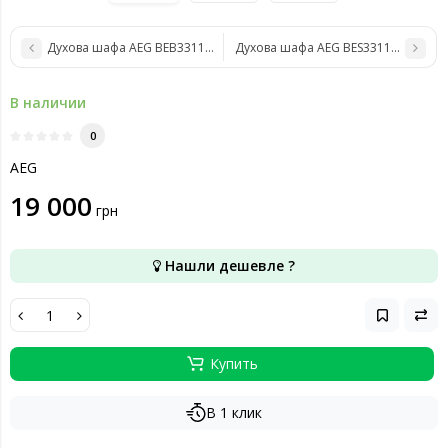
Духова шафа AEG BEB331110M
Духова шафа AEG BES331110M
В наличии
0
AEG
19 000
грн
Нашли дешевле ?
Купить
В 1 клик