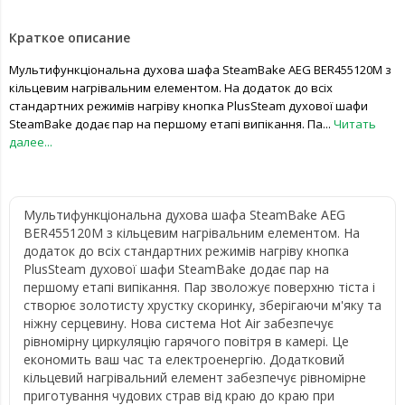
Краткое описание
Мультифункціональна духова шафа SteamBake AEG BER455120M з
кільцевим нагрівальним елементом. На додаток до всіх
стандартних режимів нагріву кнопка PlusSteam духової шафи
SteamBake додає пар на першому етапі випікання. Па...
Читать
далее...
Мультифункціональна духова шафа SteamBake AEG
BER455120M з кільцевим нагрівальним елементом. На
додаток до всіх стандартних режимів нагріву кнопка
PlusSteam духової шафи SteamBake додає пар на
першому етапі випікання. Пар зволожує поверхню тіста і
створює золотисту хрустку скоринку, зберігаючи м'яку та
ніжну серцевину. Нова система Hot Air забезпечує
рівномірну циркуляцію гарячого повітря в камері. Це
економить ваш час та електроенергію. Додатковий
кільцевий нагрівальний елемент забезпечує рівномірне
приготування чудових страв від краю до краю при