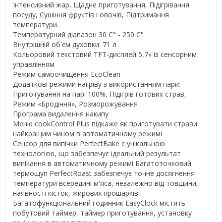
Інтенсивний жар, Щадне приготування, Підігрівання
посуду, Сушіння фруктів і овочів, Підтримання
температури.
Температурний діапазон 30 C° - 250 C°
Внутрішній об'єм духовки: 71 л
Кольоровий текстовий TFT-дисплей 5,7» із сенсорним
управлінням
Режим самоочищення EcoClean
Додаткові режими нагріву з використанням пари:
Приготування на парі 100%, Підігрів готових страв,
Режим «Бродіння», Розморожування
Програма видалення накипу
Меню cookControl Plus підкаже як приготувати страви
найкращим чином в автоматичному режимі
Сенсор для випічки PerfectBake є унікальною
технологією, що забезпечує ідеальний результат
випікання в автоматичному режимі Багатоточковий
термощуп PerfectRoast забезпечує точне досягнення
температури всередині м'яса, незалежно від товщини,
наявності кісток, жирових прошарків
Багатофункціональний годинник EasyClock містить
побутовий таймер, таймер приготування, установку