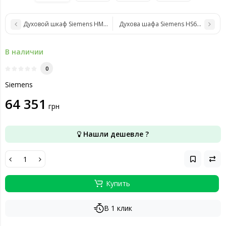
Духовой шкаф Siemens HM678G4S1
Духова шафа Siemens HS658GXS1
В наличии
0
Siemens
64 351
грн
Нашли дешевле ?
Купить
В 1 клик