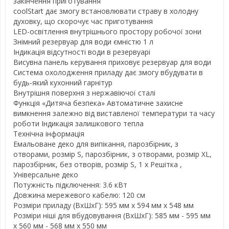
закінчення приготування
coolStart дає змогу встановлювати страву в холодну
духовку, що скорочує час приготування
LED-освітлення внутрішнього простору робочої зони
Знімний резервуар для води ємністю 1 л
Індикація відсутності води в резервуарі
Висувна панель керування приховує резервуар для води
Система охолодження приладу дає змогу вбудувати в
будь-який кухонний гарнітур
Внутрішня поверхня з нержавіючої сталі
Функція «Дитяча безпека» Автоматичне захисне
вимкнення залежно від виставленої температури та часу
роботи Індикація залишкового тепла
Технічна інформація
Емальоване деко для випікання, парозбірник, з
отворами, розмір S, парозбірник, з отворами, розмір XL,
парозбірник, без отворів, розмір S, 1 x Решітка ,
Універсальне деко
Потужність підключення: 3.6 кВт
Довжина мережевого кабелю: 120 см
Розміри приладу (ВхШхГ): 595 мм x 594 мм x 548 мм
Розміри ніші для вбудовування (ВхШхГ): 585 мм - 595 мм
x 560 мм - 568 мм x 550 мм