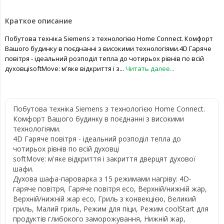
Краткое описание
Побутова техніка Siemens з технологією Home Connect. Комфорт
Вашого будинку в поєднанні з високими технологіями.4D Гаряче
повітря - ідеальний розподіл тепла до чотирьох рівнів по всій
духовціsoftMove: м'яке відкриття і з...
Читать далее...
Побутова техніка Siemens з технологією Home Connect.
Комфорт Вашого будинку в поєднанні з високими
технологіями.
4D Гаряче повітря - ідеальний розподіл тепла до
чотирьох рівнів по всій духовці
softMove: м'яке відкриття і закриття дверцят духової
шафи.
Духова шафа-пароварка з 15 режимами нагріву: 4D-
гаряче повітря, Гаряче повітря eco, Верхній/нижній жар,
Верхній/нижній жар eco, Гриль з конвекцією, Великий
гриль, Малий гриль, Режим для піци, Режим coolStart для
продуктів глибокого заморожування, Нижній жар,