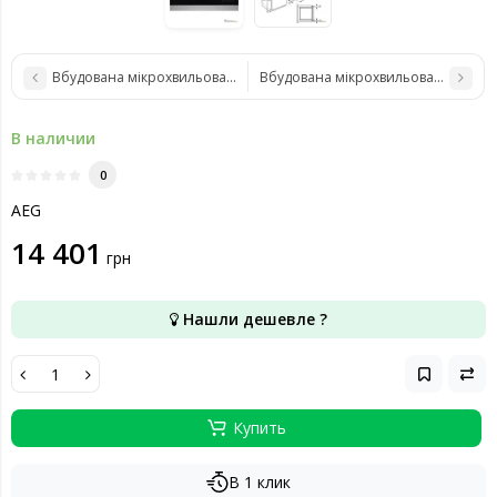
Вбудована мікрохвильова піч AEG MBE2658SEB
Вбудована мікрохвильова піч AEG 
В наличии
0
AEG
14 401
грн
Нашли дешевле ?
Купить
В 1 клик