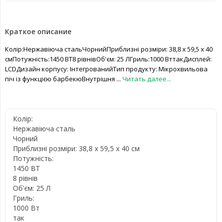
Краткое описание
Колір:Нержавіюча стальЧорнийПриблизні розміри: 38,8 x 59,5 x 40
смПотужність:1450 ВТ8 рівнівОб'єм: 25 ЛГриль:1000 ВттакДисплей:
LCDДизайн корпусу: ІнтегрованийТип продукту: Мікрохвильова
піч із функцією барбекюВнутрішня ...
Читать далее...
Колір:
Нержавіюча сталь
Чорний
Приблизні розміри: 38,8 x 59,5 x 40 см
Потужність:
1450 ВТ
8 рівнів
Об'єм: 25 Л
Гриль:
1000 Вт
так