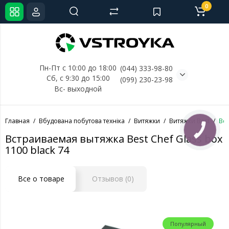
0
Пн-Пт с 10:00 до 18:00
(044) 333-98-80
Сб, с 
9:30 до 15:00
(099) 230-23-98
Вс- выходной
Главная
Вбудована побутова техніка
Витяжки
Витяжки Best
Вст
КНОПКА
СВЯЗИ
Встраиваемая вытяжка Best Chef Glass box
1100 black 74
Все о товаре
Отзывов (0)
Популярный