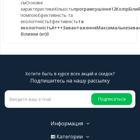
смОсновні
характеристикиКількість
програмсушіння12КолірБіли
помпоюЕфективність та
екологічністьЕфективність
та
екологічністьА+++ЗавантаженняМаксимальнезава
білизни (кг)
8
Хотите быть в курсе всех акций и скидок?
Подпишитесь на нашу рассылку
Подписаться
Информация
Категории