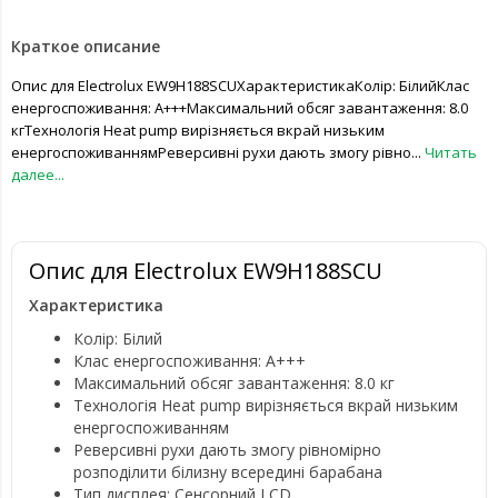
Краткое описание
Опис для Electrolux EW9H188SCUХарактеристикаКолір: БілийКлас
енергоспоживання: A+++Максимальний обсяг завантаження: 8.0
кгТехнологія Heat pump вирізняється вкрай низьким
енергоспоживаннямРеверсивні рухи дають змогу рівно...
Читать
далее...
Опис для Electrolux EW9H188SCU
Характеристика
Колір: Білий
Клас енергоспоживання: A+++
Максимальний обсяг завантаження: 8.0 кг
Технологія Heat pump вирізняється вкрай низьким
енергоспоживанням
Реверсивні рухи дають змогу рівномірно
розподілити білизну всередині барабана
Тип дисплея: Сенсорний LCD