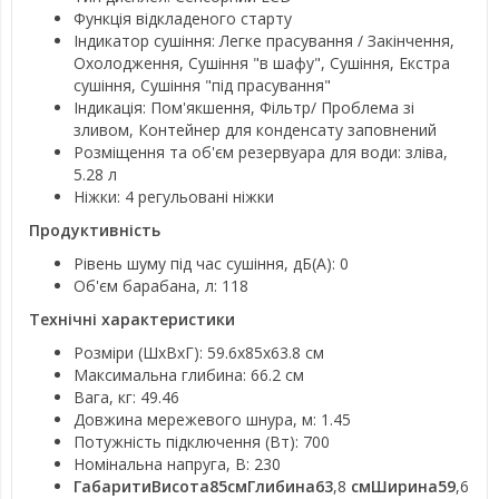
Функція відкладеного старту
Індикатор сушіння: Легке прасування / Закінчення,
Охолодження, Сушіння "в шафу", Сушіння, Екстра
сушіння, Сушіння "під прасування"
Індикація: Пом'якшення, Фільтр/ Проблема зі
зливом, Контейнер для конденсату заповнений
Розміщення та об'єм резервуара для води: зліва,
5.28 л
Ніжки: 4 регульовані ніжки
Продуктивність
Рівень шуму під час сушіння, дБ(А): 0
Об'єм барабана, л: 118
Технічні характеристики
Розміри (ШхВхГ): 59.6х85х63.8 см
Максимальна глибина: 66.2 см
Вага, кг: 49.46
Довжина мережевого шнура, м: 1.45
Потужність підключення (Вт): 700
Номінальна напруга, В: 230
ГабаритиВисота85смГлибина63
,8
смШирина59
,6