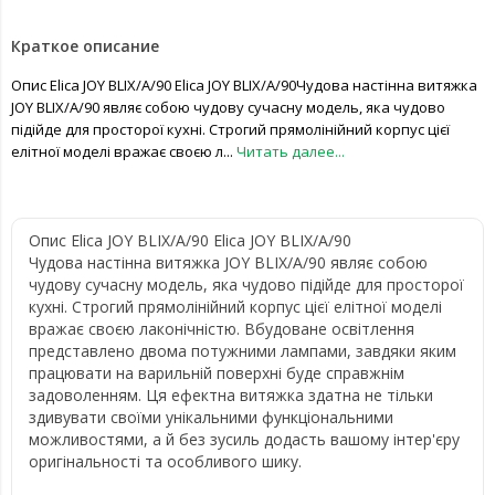
Краткое описание
Опис Elica JOY BLIX/A/90 Elica JOY BLIX/A/90Чудова настінна витяжка
JOY BLIX/A/90 являє собою чудову сучасну модель, яка чудово
підійде для просторої кухні. Строгий прямолінійний корпус цієї
елітної моделі вражає своєю л...
Читать далее...
Опис Elica JOY BLIX/A/90 Elica JOY BLIX/A/90
Чудова настінна витяжка JOY BLIX/A/90 являє собою
чудову сучасну модель, яка чудово підійде для просторої
кухні. Строгий прямолінійний корпус цієї елітної моделі
вражає своєю лаконічністю. Вбудоване освітлення
представлено двома потужними лампами, завдяки яким
працювати на варильній поверхні буде справжнім
задоволенням. Ця ефектна витяжка здатна не тільки
здивувати своїми унікальними функціональними
можливостями, а й без зусиль додасть вашому інтер'єру
оригінальності та особливого шику.