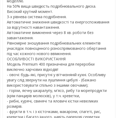
моделлю.
На 50% вища швидкість подрібнювального диска.
Високий крутний момент.
3-х рівнева система подрібнення.
Автоматичне зниження швидкості та енергоспоживання
за відсутності навантаження.
Автоматичне вимкнення через 8 хв. роботи без
завантаження.
Рівномірне зношування подрібнювальних елементів
унаслідок повноцінного різноспрямованого обертання
під час кожного нового ввімкнення.
ОСОБЛИВОСТІ ВИКОРИСТАННЯ
Модель Premium 400 призначена для переробки
виключно харчових відходів!
- овочі: будь-які, присутні у вітчизняній кухні. Особливу
увагу слід звернути на лушпиння цибулі - (бажано
використовувати спільно з іншими овочами);
- горіхи, яєчну шкаралупу, м'ясо, рибу та морепродукти
(крім панцирів молюсків), у т.ч. креветки,
- рибні, курячі, свинячі та яловичі кістки невеликих
розмірів.
- фрукти в т.ч. і з кісточками, макарони, спагеті, рис,
креветки і багато іншого, навіть паперові серветки.