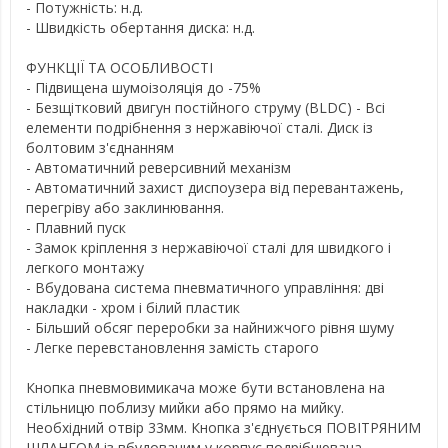
- Потужність: н.д.
- Швидкість обертання диска: н.д.
ФУНКЦІЇ ТА ОСОБЛИВОСТІ
- Підвищена шумоізоляція до -75%
- Безщітковий двигун постійного струму (BLDC) - Всі
елементи подрібнення з нержавіючої сталі. Диск із
болтовим з'єднанням
- Автоматичний реверсивний механізм
- Автоматичний захист диспоузера від перевантажень,
перегріву або заклинювання.
- Плавний пуск
- Замок кріплення з нержавіючої сталі для швидкого і
легкого монтажу
- Вбудована система пневматичного управління: дві
накладки - хром і білий пластик
- Більший обсяг переробки за найнижчого рівня шуму
- Легке перевстановлення замість старого
Кнопка пневмовимикача може бути встановлена на
стільницю поблизу мийки або прямо на мийку.
Необхідний отвір 33мм. Кнопка з'єднується ПОВІТРЯНИМ
ШЛАНГОМ із вбудованим у корпус подрібнювача