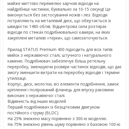
майже миттєво перемелює харчові відходи на
найдрібніші частинки, буквально за 10-15 секунд! Це
виконується без застосування ножів і лез. Відходи
потрапляють на металевий диск, що обертається зі
швидкістю 1480 об/хв. Відцентрова сила розтирає
відходи по стінках подрібнювальної камери, на яких
закріплені металеві «терки», що самозаточуються.
Прилад STATUS Premium 400 підходить для всіх типів
мийок з нержавіючої сталі, штучного і натурального
каменю. Подрібнювач забезпечує більш ретельну
переробку, зменшуючи розміри частинок відходів, що дає
змогу зменшити витрати на переробку відходів і терміни
утилізації.
Корпус, диск, молотки, всі елементи подрібнення, замок
кріплення і полірований фланець для впуску раковини
виконані з нержавіючої сталі.
Відмінність від інших моделей
Перший подрібнювач із безщітковим двигуном
постійного струму (BLDC)
На 25% знижено масу порівняно з 300-ю моделлю.
На 75% знижено рівень шуму порівняно з базовою 100-ю