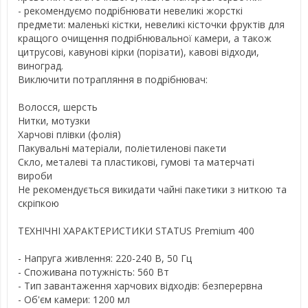
- рекомендуємо подрібнювати невеликі жорсткі
предмети: маленькі кістки, невеликі кісточки фруктів для
кращого очищення подрібнювальної камери, а також
цитрусові, кавунові кірки (порізати), кавові відходи,
виноград.
Виключити потрапляння в подрібнювач:
Волосся, шерсть
Нитки, мотузки
Харчові плівки (фолія)
Пакувальні матеріали, поліетиленові пакети
Скло, металеві та пластикові, гумові та матерчаті
вироби
Не рекомендується викидати чайні пакетики з ниткою та
скріпкою
ТЕХНІЧНІ ХАРАКТЕРИСТИКИ STATUS Premium 400
- Напруга живлення: 220-240 В, 50 Гц
- Споживана потужність: 560 Вт
- Тип завантаження харчових відходів: безперервна
- Об'єм камери: 1200 мл