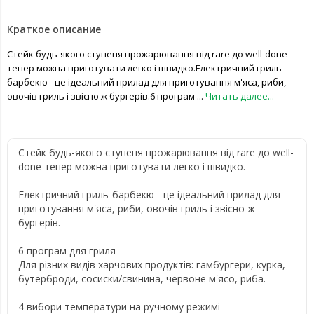
Краткое описание
Стейк будь-якого ступеня прожарювання від rare до well-done
тепер можна приготувати легко і швидко.Електричний гриль-
барбекю - це ідеальний прилад для приготування м'яса, риби,
овочів гриль і звісно ж бургерів.6 програм ...
Читать далее...
Стейк будь-якого ступеня прожарювання від rare до well-
done тепер можна приготувати легко і швидко.
Електричний гриль-барбекю - це ідеальний прилад для
приготування м'яса, риби, овочів гриль і звісно ж
бургерів.
6 програм для гриля
Для різних видів харчових продуктів: гамбургери, курка,
бутерброди, сосиски/свинина, червоне м'ясо, риба.
4 вибори температури на ручному режимі