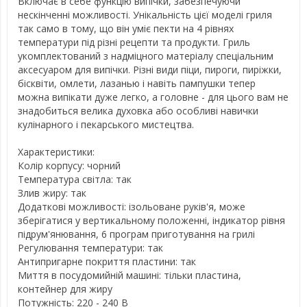
Включає в себе функцію випічки, забезпечуючи
нескінченні можливості. Унікальність цієї моделі гриля
так само в тому, що він уміє пекти на 4 рівнях
температури під різні рецепти та продукти. Гриль
укомплектований з надміцного матеріалу спеціальним
аксесуаром для випічки. Різні види піци, пироги, пиріжки,
бісквіти, омлети, лазанью і навіть пампушки тепер
можна випікати дуже легко, а головне - для цього вам не
знадобиться велика духовка або особливі навички
кулінарного і пекарського мистецтва.
Характеристики:
Колір корпусу: чорний
Температура світла: так
Злив жиру: так
Додаткові можливості: ізольоване руків'я, може
зберігатися у вертикальному положенні, індикатор рівня
підрум'янювання, 6 програм приготування на грилі
Регулювання температури: так
Антипригарне покриття пластини: так
Миття в посудомийній машині: тільки пластина,
контейнер для жиру
Потужність: 220 - 240 В