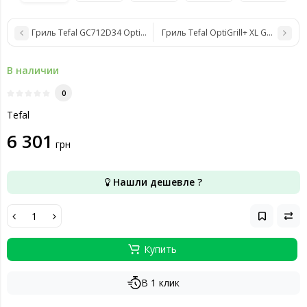
Гриль Tefal GC712D34 OptiGrill+
Гриль Tefal OptiGrill+ XL GC724D12
В наличии
0
Tefal
6 301
грн
Нашли дешевле ?
Купить
В 1 клик