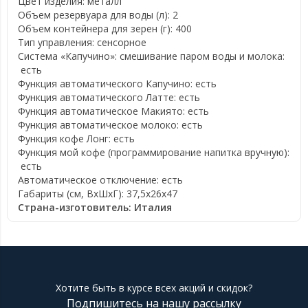
Цвет изделия:
металл
Объем резервуара для воды (л):
2
Объем контейнера для зерен (г):
400
Тип управления:
сенсорное
Cистема «Капучино»: смешивание паром воды и молока:
есть
Функция автоматического Капучино:
есть
Функция автоматического Латте:
есть
Функция автоматическое Макиято:
есть
Функция автоматическое молоко:
есть
Функция кофе Лонг:
есть
Функция мой кофе (программирование напитка вручную):
есть
Автоматическое отключение:
есть
Габариты (см, ВхШхГ):
37,5x26x47
Страна-изготовитель:
Италия
Хотите быть в курсе всех акций и скидок?
Подпишитесь на нашу рассылку