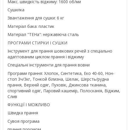
Макс. швидкість віджиму: 1600 об/ми
Сушилка
Звантаження для сушки: 6 кг
Матеріал бака: пластик
Матеріал "ТЕНа": нержавіюча сталь
ПРОГРАМИ СТИРКИ І СУШКИ
Інструмент для прання шовкових речей з спеціально
адаптованим циклом прання і віджиму
Спеціальні інструменти для прання вовни
Програми прання: Хлопок, Синтетика, Еко 40-60, Нон-
стоп 3ч/3кг, Тонкой білизна, Шелак, Шерсть/рудна
прання, Верхній одяг, Пуховік, Джинсова тканина,
спортивний одяг, Паровий кашемір, Полосканія, Віджим,
Слив
ФУНКЦІЇ І МОЖЛИВО
Швидка прання
Сувоя програма
прання поромом