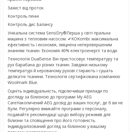
Захист від проток
Контроль пенні
Контроль дис Балансу
Унікальна система SensiDry®Перша у світі пральна
машина з тепловим насосом. ✔KOKombi: максимальна
ефективність і економія, зміцнена неперевершеним
знанням тканин. Економія 40% електроенергії та води.
Технологія DualSense Він пристосовує температуру та
рух барабана до різних тканин. Завдяки низькому
температурі й керованому рухові стирають і сушать
делікатні тканини. Технологія сертифікована компанією
Woolmark Blue.
Оцініть індивідуальність, підключивши прилади по
догляду за білизною до програми My AEG
CareНакопичений AEG досвід до ваших послуг, де б ви не
були. Регулярно вмикайте програми з персоналу,
подавайте рекомендації щодо вибору режимів для
білизни та сповіщення про його готовність.
Індивідуалізований догляд за білизною у вашому