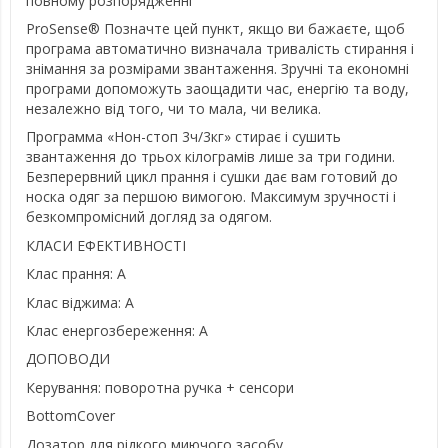
повному розпорядженні
ProSense® Позначте цей пункт, якщо ви бажаєте, щоб
програма автоматично визначала тривалість стирання і
знімання за розмірами звантаження. Зручні та економні
програми допоможуть заощадити час, енергію та воду,
незалежно від того, чи то мала, чи велика.
Программа «Нон-стоп 3ч/3кг» стирає і сушить
звантаження до трьох кілограмів лише за три години.
Безперервний цикл прання і сушки дає вам готовий до
носка одяг за першою вимогою. Максимум зручності і
безкомпромісний догляд за одягом.
КЛАСИ ЕФЕКТИВНОСТІ
Клас прання: A
Клас віджима: A
Клас енергозбереження: A
ДОПОВОДИ
Керування: поворотна ручка + сенсори
BottomCover
Дозатор для рідкого миючого засобу