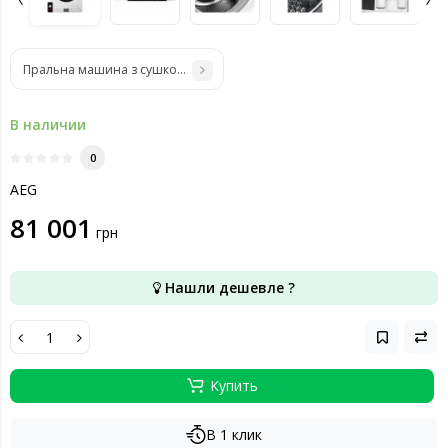
Пральна машина з сушкою AEG LWR73964BU
В наличии
0
AEG
81 001
грн
Нашли дешевле ?
Купить
В 1 клик