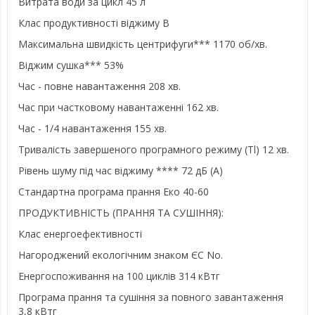
Витрата води за цикл 45 л
Клас продуктивності віджиму B
Максимальна швидкість центрифуги*** 1170 об/хв.
Віджим сушка*** 53%
Час - повне навантаження 208 хв.
Час при частковому навантаженні 162 хв.
Час - 1/4 навантаження 155 хв.
Тривалість завершеного програмного режиму (Tl) 12 хв.
Рівень шуму під час віджиму **** 72 дБ (А)
Стандартна програма прання Еко 40-60
ПРОДУКТИВНІСТЬ (ПРАННЯ ТА СУШІННЯ):
Клас енергоефективності
Нагороджений екологічним знаком ЄС No.
Енергоспоживання на 100 циклів 314 кВтг
Програма прання та сушіння за повного завантаження
3,8 кВтг