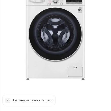
Пральна машина з сушкою LG F2DV5S8S2