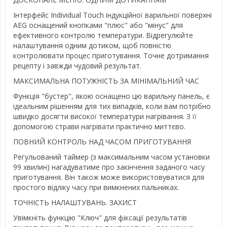
Інтерфейс Individual Touch індукційної варильної поверхні
AEG оснащений кнопками "плюс" або "мінус" для
ефективного контролю температури. Відрегулюйте
налаштування одним дотиком, щоб повністю
контролювати процес приготування. Точне дотримання
рецепту і завжди чудовий результат.
МАКСИМАЛЬНА ПОТУЖНІСТЬ ЗА МІНІМАЛЬНИЙ ЧАС
Функція "бустер", якою оснащено цю варильну панель, є
ідеальним рішенням для тих випадків, коли вам потрібно
швидко досягти високої температури нагрівання. З її
допомогою страви нагрівати практично миттєво.
ПОВНИЙ КОНТРОЛЬ НАД ЧАСОМ ПРИГОТУВАННЯ
Регульований таймер (з максимальним часом установки
99 хвилин) нагадуватиме про закінчення заданого часу
приготування. Він також може використовуватися для
простого відліку часу при вимкнених пальниках.
ТОЧНІСТЬ НАЛАШТУВАНЬ. ЗАХИСТ
Увімкніть функцію "Ключ" для фіксації результатів