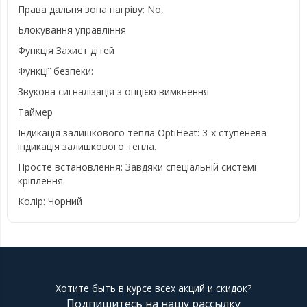
Права дальня зона нагріву: No,
Блокування управління
Функція Захист дітей
Функції безпеки:
Звукова сигналізація з опцією вимкнення
Таймер
Індикація залишкового тепла OptiHeat: 3-х ступенева
індикація залишкового тепла.
Просте встановлення: Завдяки спеціальній системі
кріплення.
Колір: Чорний
Хотите быть в курсе всех акций и скидок?
Подпишитесь на нашу рассылку