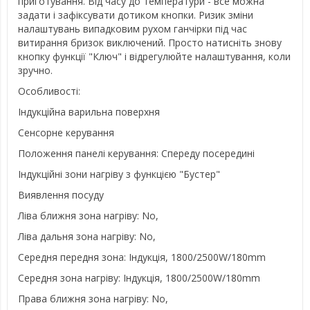
приготування. Від часу до температури - все можна
задати і зафіксувати дотиком кнопки. Ризик зміни
налаштувань випадковим рухом ганчірки під час
витирання бризок виключений. Просто натисніть знову
кнопку функції "Ключ" і відрегулюйте налаштування, коли
зручно.
Особливості:
Індукційна варильна поверхня
Сенсорне керування
Положення панелі керування: Спереду посередині
Індукційні зони нагріву з функцією "Бустер"
Виявлення посуду
Ліва ближня зона нагріву: No,
Ліва дальня зона нагріву: No,
Середня передня зона: Індукція, 1800/2500W/180mm
Середня зона нагріву: Індукція, 1800/2500W/180mm
Права ближня зона нагріву: No,