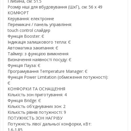
Глибина, см: 51.5
Розмір ніші для вбудовування (ШхГ), см: 56 х 49
КОМФОРТ
Керування: електронне
Перемикачі / панель управління:
touch control слайдер
Функція Booster: Є
Індикація залишкового тепла: Є
Автоматика закипання: Є
Таймер: з функцією вимкнення
Визначення наявності посуду: Є
Функція Пауза: Є
Програмування Temperature Manager: Є
Функція Power Limitation (обмеження потужності):
Є
КОНФОРКИ ТА ОСНАЩЕННЯ
Кількість зон приготування: 4
Функція Bridge: Є
Кількість об'єднуваних зон: 2
Кількість рівнів потужності: 9
ПОТУЖНІСТЬ ЗОН НАГРІВУ
Потужність лівої дальньої конфорки, кВт:
1.6-1.85