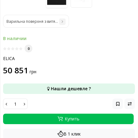
Варильна поверхня з витяжкою Elica NikolaTesla PRIME BL/A/83
В наличии
0
ELICA
50 851
грн
Нашли дешевле ?
Купить
В 1 клик