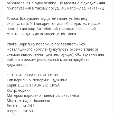
об'єднуються в одну велику, що ідеально підходить для
приготування в такому посуді, як, наприклад, качатниці.
Плюси: Блокування від дітей гарантує безпеку
експлуатації. Усі використовувані брендом матеріали
прості в догляді. Алюмінієвий жировловлювальний
фільтр входить до комплекту поставки.
Увага! Варильну поверхню поставляють без
інсталяційного комплекту (купують окремо згідно зі
схемою підключення - див. інструкцію). Обладнання для
роботи в режимі рециркуляції можна придбати
додатково.
ОСНОВНІ ХАРАКТЕРИСТИКИ
Тип варильної поверхні: індукційна
Серія: DESIGN FABRIZIO CRISÀ
Колір: чорний
Матеріал варильної панелі: склокераміка
Монтаж: над стільницею
Висота, см: 24.6
Ширина, см: 60