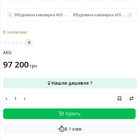
Вбудована кавоварка AEG KKA894500M
Вбудована кавоварка AEG TC8NK7B
В наличии
0
AEG
97 200
грн
Нашли дешевле ?
Купить
В 1 клик