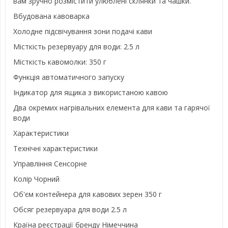
вам зручно розмістити улюблені склянки та чашки.
Вбудована кавоварка
Холодне підсвічування зони подачі кави
Місткість резервуару для води: 2.5 л
Місткість кавомолки: 350 г
Функція автоматичного запуску
Індикатор для ящика з використаною кавою
Два окремих нагрівальних елемента для кави та гарячої
води
Характеристики
Технічні характеристики
Управління Сенсорне
Колір Чорний
Об'єм контейнера для кавових зерен 350 г
Обсяг резервуара для води 2.5 л
Країна реєстрації бренду Німеччина