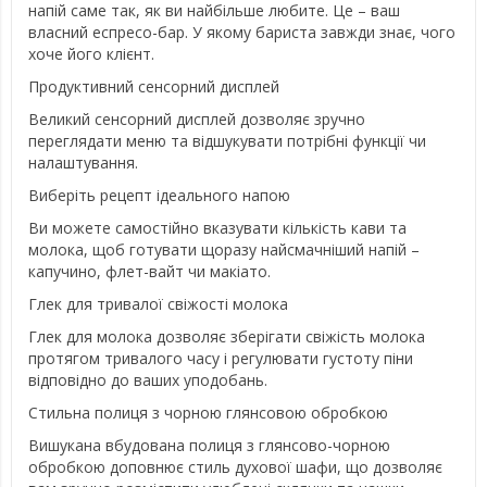
напій саме так, як ви найбільше любите. Це – ваш
власний еспресо-бар. У якому бариста завжди знає, чого
хоче його клієнт.
Продуктивний сенсорний дисплей
Великий сенсорний дисплей дозволяє зручно
переглядати меню та відшукувати потрібні функції чи
налаштування.
Виберіть рецепт ідеального напою
Ви можете самостійно вказувати кількість кави та
молока, щоб готувати щоразу найсмачніший напій –
капучино, флет-вайт чи макіато.
Глек для тривалої свіжості молока
Глек для молока дозволяє зберігати свіжість молока
протягом тривалого часу і регулювати густоту піни
відповідно до ваших уподобань.
Стильна полиця з чорною глянсовою обробкою
Вишукана вбудована полиця з глянсово-чорною
обробкою доповнює стиль духової шафи, що дозволяє