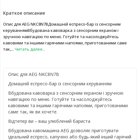
Краткое описание
Опис для AEG NKC8N7BДомашній еспресо-бар із сенсорним
керуваннямВбудована кавоварка з сенсорним екраном і
зручною навігацією по меню. Готуйте та насолоджуйтесь
кавовими та іншими гарячими напоями, приготованими саме
так,...
Читать далее...
Опис для AEG NKC8N7B
Домашній еспресо-бар із сенсорним керуванням
Вбудована кавоварка з сенсорним екраном і зручною
навігацією по меню. Готуйте та насолоджуйтесь
кавовими та іншими гарячими напоями, приготованими
саме так, як ви хочете.
Відтепер ви – ваш улюблений бариста
Вбудована кавомашина AEG дозволяє приготувати
ідеальний еспресо, капучіно або будь-який інший гарячий