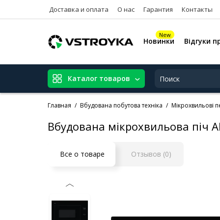
Доставка и оплата
О нас
Гарантия
Контакты
New
Новинки
Відгуки п
Каталог товаров
Главная
Вбудована побутова техніка
Мікрохвильові п
Вбудована мікрохвильова піч 
Все о товаре
Отзывов (0)