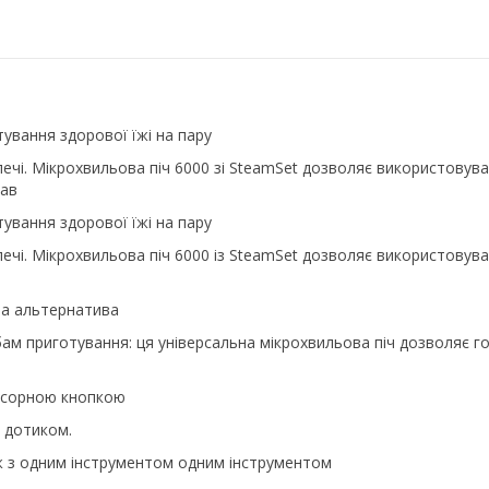
тування здорової їжі на пару
ї печі. Мікрохвильова піч 6000 зі SteamSet дозволяє використову
рав
тування здорової їжі на пару
 печі. Мікрохвильова піч 6000 із SteamSet дозволяє використову
на альтернатива
ам приготування: ця універсальна мікрохвильова піч дозволяє г
енсорною кнопкою
 дотиком.
 з одним інструментом одним інструментом