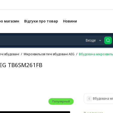
ро магазин
Відгуки про товар
Новини
Везде
ечі вбудовані
Мікрохвильові печі вбудовані AEG
Вбудована мікрохвиль
AEG TB6SM261FB
Вбудована м
Популярный