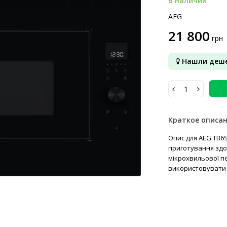
В наличии
AEG
21 800
грн
Нашли деше
Краткое описа
Опис для AEG TB6
приготування здор
мікрохвильової пе
використовувати 