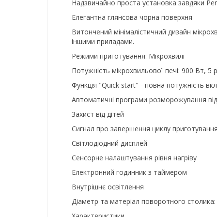
Надзвичайно проста установка завдяки Perf
Елегантна глянсова чорна поверхня
Витончений мінімалістичний дизайн мікрохв
іншими приладами.
Режими приготування: Мікрохвилі
Потужність мікрохвильової печі: 900 Вт, 5 р
Функція "Quick start" - повна потужність в
Автоматичні програми розморожування від
Захист від дітей
Сигнал про завершення циклу приготуванн
Світлодіодний дисплей
Сенсорне налаштування рівня нагріву
Електронний годинник з таймером
Внутрішнє освітлення
Діаметр та матеріал поворотного столика:
Характеристики