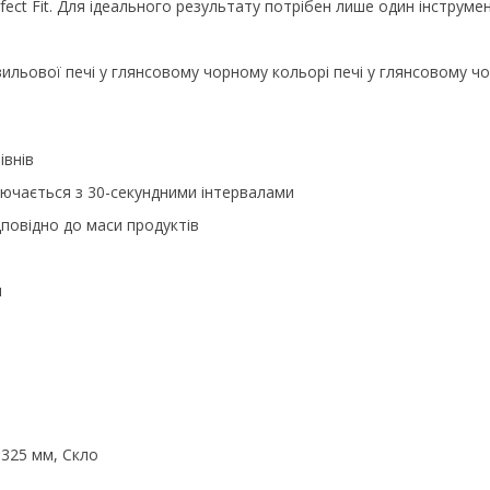
ect Fit. Для ідеального результату потрібен лише один інструмен
ильової печі у глянсовому чорному кольорі печі у глянсовому ч
івнів
ключається з 30-секундними інтервалами
повідно до маси продуктів
я
 325 мм, Скло