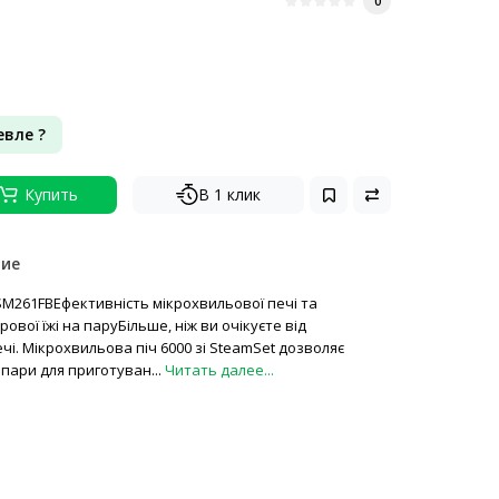
0
вле ?
Купить
В 1 клик
ние
SM261FBЕфективність мікрохвильової печі та
ової їжі на паруБільше, ніж ви очікуєте від
чі. Мікрохвильова піч 6000 зі SteamSet дозволяє
пари для приготуван...
Читать далее...