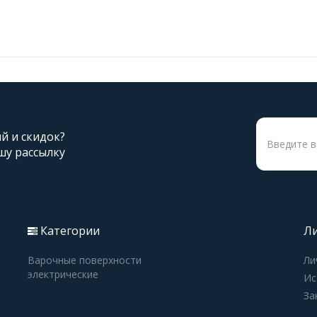
ий и скидок?
шу рассылку
Категории
Ли
Варочные поверхности
Ли
электрические
Ис
За