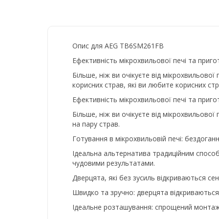
Опис для AEG TB6SM261FB
Ефективність мікрохвильової печі та приго
Більше, ніж ви очікуєте від мікрохвильово
корисних страв, які ви любите корисних ст
Ефективність мікрохвильової печі та приго
Більше, ніж ви очікуєте від мікрохвильової
на пару страв.
Готування в мікрохвильовій печі: бездоган
Ідеальна альтернатива традиційним способ
чудовими результатами.
Дверцята, які без зусиль відкриваються с
Швидко та зручно: дверцята відкриваються
Ідеальне розташування: спрощений монтаж