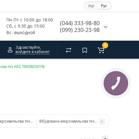
Укр
Рус
Пн-Пт с 10:00 до 18:00
(044) 333-98-80
Сб, с 
9:30 до 15:00
(099) 230-23-98
Вс- выходной
0
Здравствуйте,
войдите в кабинет
ова піч AEG TB6SM261FB
ікрохвильова піч AEG MBB1756SEB
Вбудована мікрохвильова піч AEG OS5MG20EB