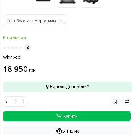
Вбудована мікрохвильова піч Whirlpool MBNA900X
В наличии
0
Whirlpool
18 950
грн
Нашли дешевле ?
Купить
В 1 клик