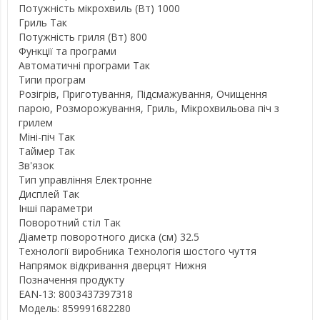
Потужність мікрохвиль (Вт) 1000
Гриль Так
Потужність гриля (Вт) 800
Функції та програми
Автоматичні програми Так
Типи програм
Розігрів, Приготування, Підсмажування, Очищення
парою, Розморожування, Гриль, Мікрохвильова піч з
грилем
Міні-піч Так
Таймер Так
Зв'язок
Тип управління Електронне
Дисплей Так
Інші параметри
Поворотний стіл Так
Діаметр поворотного диска (см) 32.5
Технології виробника Технологія шостого чуття
Напрямок відкривання дверцят Нижня
Позначення продукту
EAN-13: 8003437397318
Модель: 859991682280