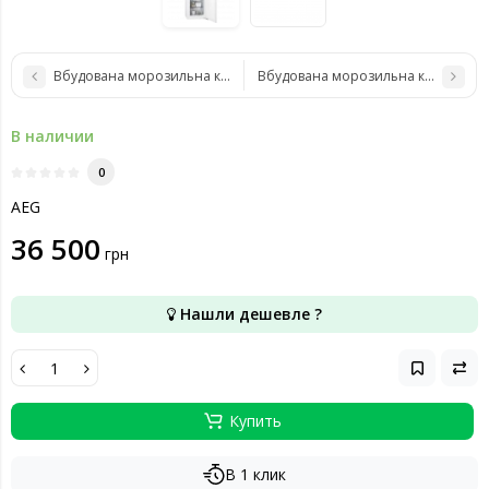
Вбудована морозильна камера AEG ABR818F6NC
Вбудована морозильна камера AE
В наличии
0
AEG
36 500
грн
Нашли дешевле ?
Купить
В 1 клик