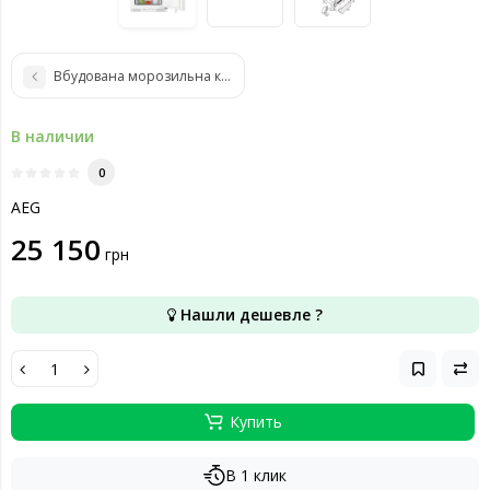
Вбудована морозильна камера AEG ABE818E6NC
В наличии
0
AEG
25 150
грн
Нашли дешевле ?
Купить
В 1 клик