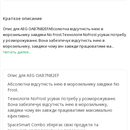
Краткое описание
Опис для AEG OAB7N82EFАбсолютна відсутність інею в
морозильнику завдяки No Frost.Технологія NoFrost усуває потребу
у розморожуванні. Вона забезпечує відсутність інею в
морозильнику, завдяки чому він завжди працюватиме ма...
Читать далее...
Опис для AEG OAB7N82EF
Абсолютна відсутність інею в морозильнику завдяки No
Frost.
Технологія NoFrost усуває потребу у розморожуванні.
Вона забезпечує відсутність інею в морозильнику,
завдяки чому він завжди працюватиме максимально
ефективно.
SpaceSmart Combo зберігає свіжі продукти та