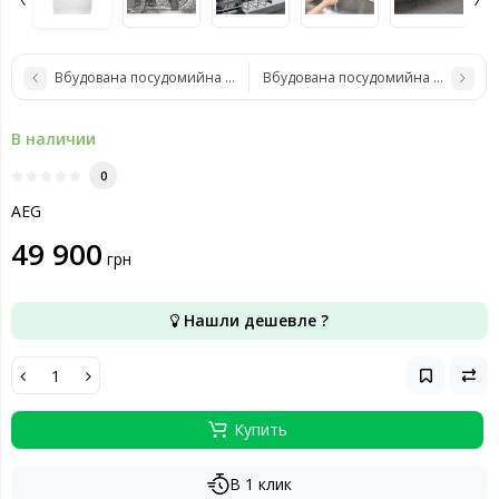
Вбудована посудомийна машина AEG FSE74738P
Вбудована посудомийна машина A
В наличии
0
AEG
49 900
грн
Нашли дешевле ?
Купить
В 1 клик