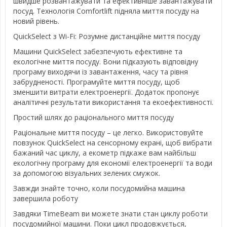
швидше розвантажувати та ефективніше завантажувати
посуд. Технологія Comfortlift підняла миття посуду на
новий рівень.
QuickSelect з Wi-Fi: Розумне дистанційне миття посуду
Машини QuickSelect забезпечують ефективне та
екологічне миття посуду. Вони підказують відповідну
програму виходячи із завантаження, часу та рівня
забрудненості. Програмуйте миття посуду, щоб
зменшити витрати електроенергії. Додаток пропонує
аналітичні результати використання та екоефективності.
Простий шлях до раціонального миття посуду
Раціональне миття посуду – це легко. Використовуйте
повзунок QuickSelect на сенсорному екрані, щоб вибрати
бажаний час циклу, а екометр підкаже вам найбільш
екологічну програму для економії електроенергії та води
за допомогою візуальних зелених смужок.
Завжди знайте точно, коли посудомийна машина
завершила роботу
Завдяки TimeBeam ви можете знати стан циклу роботи
посудомийної машини. Поки цикл продовжується,