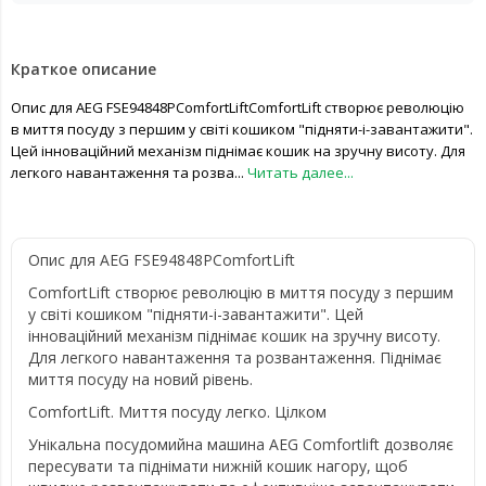
Краткое описание
Опис для AEG FSE94848PComfortLiftComfortLift створює революцію
в миття посуду з першим у світі кошиком "підняти-і-завантажити".
Цей інноваційний механізм піднімає кошик на зручну висоту. Для
легкого навантаження та розва...
Читать далее...
Опис для AEG FSE94848PComfortLift
ComfortLift створює революцію в миття посуду з першим
у світі кошиком "підняти-і-завантажити". Цей
інноваційний механізм піднімає кошик на зручну висоту.
Для легкого навантаження та розвантаження. Піднімає
миття посуду на новий рівень.
ComfortLift. Миття посуду легко. Цілком
Унікальна посудомийна машина AEG Comfortlift дозволяє
пересувати та піднімати нижній кошик нагору, щоб