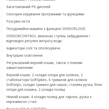
Багатомовний РК-дисплей
Сенсорне керування програмами та функціями
Розсувні петлі
Посудомийна машина з функцією SENSORLOGIC
SENSORCONTROL: визначає ступінь забруднення і
відповідно регулює витрату води.
Індикатори солі та ополіскувача
Внутрішнє освітлення
Регульований верхній кошик, також з повним
завантаженням
Верхній кошик: 2 складні опори для склянок, 2
стабілізатори SoftSpikes, 6 тримачів для склянок
SoftGrips, складні тримачі для чашок, сталева ручка, бічні
опори для кошика, 2 складні полиці
Нижній кошик: 4 складні полиці для тарілок, ручка з
нержавіючої сталі
Функція AQUA-CONTROL