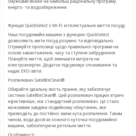
смужками вкаже на найбільш раціональну програму
енерго- та водозбереження.
Функція QuickSelect з Wi-Fi: інтелектуальне миття посуду
Наші посудомийні машини з функцією QuickSelect
дозволяють мити посуд розумно та відповідально.
Отримуйте пропозиції щодо правильної програми на
основі завантаження, часу та ступеня забруднення.
Плануйте миття, щоб зменшити витрати на
електроенергію. Додаток підсумовує споживання та
надає ЕКО-звіти.
Розпилювач SatelliteClean®
Обирайте ідеальну якість прання, яку забезпечує
система SatelliteClean®. Цей розпилювач працює втричі
ефективніше, ніж стандартний розпилювач. Це стало
можливим завдяки подвійному обертанню, яке
призводить до постійної зміни кута розпилення. Таким
чином, вода досягає кожного куточка посудомийної
машини, забезпечуючи ретельне миття.
Особливості