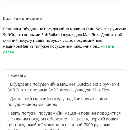
Краткое описание
Переваги Вбудована посудомийна машина QuickSelect з ручками
SoftGrip та опорами SoftSpikes і шухлядою MaxiFlex. Делікатний
скляний посуд у надійних руках з цією посудомийною
машиноюНавіть потужні посудомийні машини пов...
Читать
далее...
Переваги
Вбудована посудомийна машина QuickSelect з ручками
SoftGrip та опорами SoftSpikes і шухлядою MaxiFlex.
Делікатний скляний посуд у надійних руках з цією
посудомийною машиною
Навіть потужні посудомийні машини повинні поводитися
зі скляним посудом обережно. На щастя, верхній кошик
цієї посудомийної машини оснащений 7000 ручками