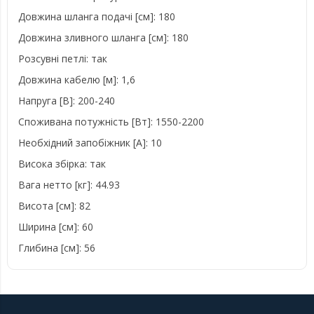
Довжина шланга подачі [см]: 180
Довжина зливного шланга [см]: 180
Розсувні петлі: так
Довжина кабелю [м]: 1,6
Напруга [В]: 200-240
Споживана потужність [Вт]: 1550-2200
Необхідний запобіжник [А]: 10
Висока збірка: так
Вага нетто [кг]: 44.93
Висота [см]: 82
Ширина [см]: 60
Глибина [см]: 56