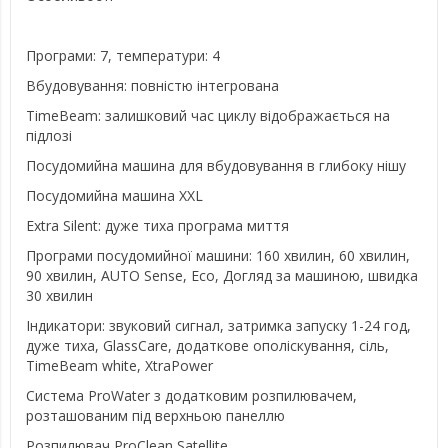
Програми: 7, температури: 4
Вбудовування: повністю інтегрована
TimeBeam: залишковий час циклу відображається на
підлозі
Посудомийна машина для вбудовування в глибоку нішу
Посудомийна машина XXL
Extra Silent: дуже тиха програма миття
Програми посудомийної машини: 160 хвилин, 60 хвилин,
90 хвилин, AUTO Sense, Eco, Догляд за машиною, швидка
30 хвилин
Індикатори: звуковий сигнал, затримка запуску 1-24 год,
дуже тиха, GlassCare, додаткове ополіскування, сіль,
TimeBeam white, XtraPower
Система ProWater з додатковим розпилювачем,
розташованим під верхньою панеллю
Розпилювач ProClean Satellite