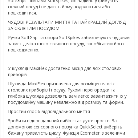
SoftGrips і шипами SoftSpikes, які надійно утримують
скляний посуд і не дають йому подряпатися або
пошкодитися.
ЧУДОВІ РЕЗУЛЬТАТИ МИТТЯ ТА НАЙКРАЩИЙ ДОГЛЯД
ЗА СКЛЯНИМ ПОСУДОМ
Ручки SoftGrip та опори SoftSpikes забезпечують чудовий
захист делікатного скляного посуду, запобігаючи його
пошкодженню.
У шухляді MaxiFlex достатньо місця для всіх столових
приборів
Шухляда MaxiFlex призначена для розміщення всіх
столових приборів і посуду. Рухомі перегородки та
глибока шухляда дозволять вам легко завантажити їх у
посудомийну машину незалежно від розміру та форми.
Простий спосіб відповідального миття
Зробити відповідальний вибір стає дуже просто. За
допомогою сенсорного повзунка QuickSelect виберіть
бажану тривалість циклу. Функція Ecometer із зеленими