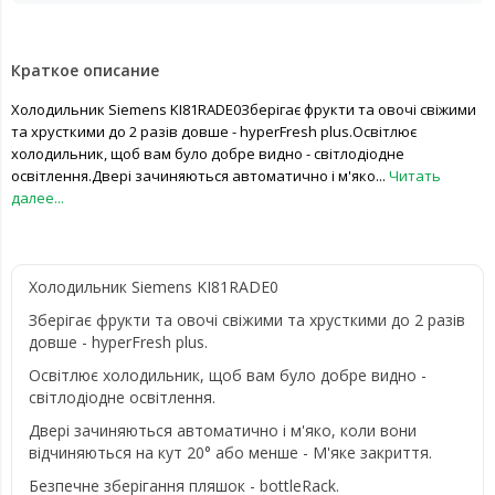
Краткое описание
Холодильник Siemens KI81RADE0Зберігає фрукти та овочі свіжими
та хрусткими до 2 разів довше - hyperFresh plus.Освітлює
холодильник, щоб вам було добре видно - світлодіодне
освітлення.Двері зачиняються автоматично і м'яко...
Читать
далее...
Холодильник Siemens KI81RADE0
Зберігає фрукти та овочі свіжими та хрусткими до 2 разів
довше - hyperFresh plus.
Освітлює холодильник, щоб вам було добре видно -
світлодіодне освітлення.
Двері зачиняються автоматично і м'яко, коли вони
відчиняються на кут 20° або менше - М'яке закриття.
Безпечне зберігання пляшок - bottleRack.