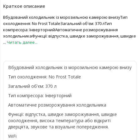
Краткое описание
Вбудований холодильник із морозильною камерою внизуТип
охолодження: No Frost TotaleЗагальний об'єм: 370 лТип
компресора: ІнверторнийАвтоматичне розморожування
холодильникаФункції: відпустка, швидке заморожування, швидке
...
Читать далее...
Вбудований холодильник із морозильною камерою внизу
Тип охолодження: No Frost Totale
Загальний об'єм: 370 л
Тип компресора: Інверторний
Автоматичне розморожування холодильника
Функції: відпустка, швидке заморожування, швидке
охолодження, висока температура або відкриті
дверцята, звукове та візуальне попередження.
WiFi