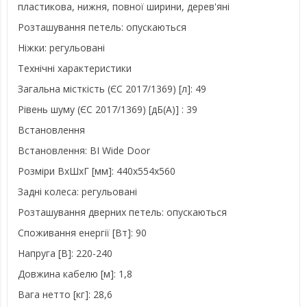
пластикова, нижня, повної ширини, дерев'яні
Розташування петель: опускаються
Ніжки: регульовані
Технічні характеристики
Загальна місткість (ЄС 2017/1369) [л]: 49
Рівень шуму (ЄС 2017/1369) [дБ(А)] : 39
Встановлення
Встановлення: BI Wide Door
Розміри ВxШxГ [мм]: 440x554x560
Задні колеса: регульовані
Розташування дверних петель: опускаються
Споживання енергії [Вт]: 90
Напруга [В]: 220-240
Довжина кабелю [м]: 1,8
Вага нетто [кг]: 28,6