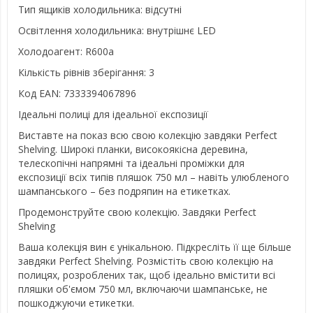
Тип ящиків холодильника: відсутні
Освітлення холодильника: внутрішнє LED
Холодоагент: R600a
Кількість рівнів зберігання: 3
Код EAN: 7333394067896
Ідеальні полиці для ідеальної експозиції
Виставте на показ всю свою колекцію завдяки Perfect
Shelving. Широкі планки, високоякісна деревина,
телескопічні напрямні та ідеальні проміжки для
експозиції всіх типів пляшок 750 мл – навіть улюбленого
шампанського – без подряпин на етикетках.
Продемонструйте свою колекцію. Завдяки Perfect
Shelving
Ваша колекція вин є унікальною. Підкресліть її ще більше
завдяки Perfect Shelving. Розмістіть свою колекцію на
полицях, розроблених так, щоб ідеально вмістити всі
пляшки об'ємом 750 мл, включаючи шампанське, не
пошкоджуючи етикетки.