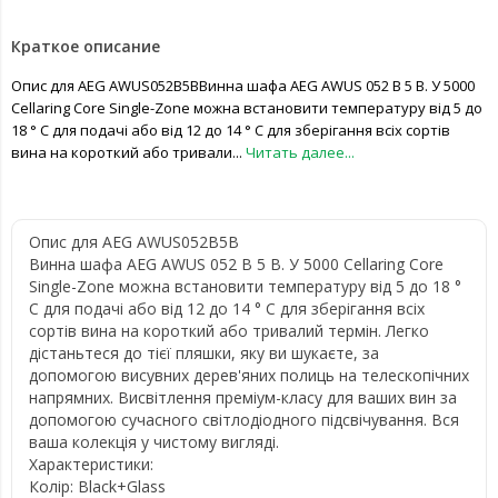
Краткое описание
Опис для AEG AWUS052B5BВинна шафа AEG AWUS 052 B 5 B. У 5000
Cellaring Core Single-Zone можна встановити температуру від 5 до
18 ° C для подачі або від 12 до 14 ° C для зберігання всіх сортів
вина на короткий або тривали...
Читать далее...
Опис для AEG AWUS052B5B
Винна шафа AEG AWUS 052 B 5 B. У 5000 Cellaring Core
Single-Zone можна встановити температуру від 5 до 18 °
C для подачі або від 12 до 14 ° C для зберігання всіх
сортів вина на короткий або тривалий термін. Легко
дістаньтеся до тієї пляшки, яку ви шукаєте, за
допомогою висувних дерев'яних полиць на телескопічних
напрямних. Висвітлення преміум-класу для ваших вин за
допомогою сучасного світлодіодного підсвічування. Вся
ваша колекція у чистому вигляді.
Характеристики:
Колір: Black+Glass