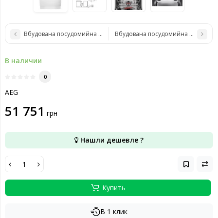
Вбудована посудомийна машина AEG FSK73778P
Вбудована посудомийна машина A
В наличии
0
AEG
51 751
грн
Нашли дешевле ?
Купить
В 1 клик