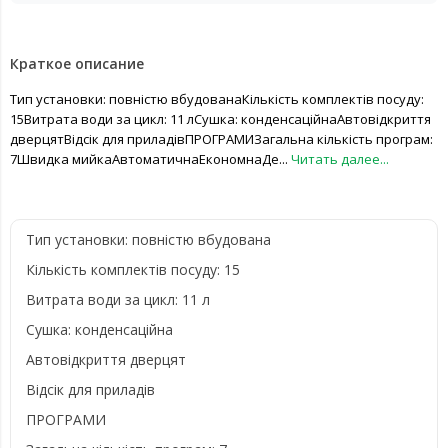
Краткое описание
Тип установки: повністю вбудованаКількість комплектів посуду:
15Витрата води за цикл: 11 лСушка: конденсаційнаАвтовідкриття
дверцятВідсік для приладівПРОГРАМИЗагальна кількість програм:
7Швидка мийкаАвтоматичнаЕкономнаДе...
Читать далее...
Тип установки: повністю вбудована
Кількість комплектів посуду: 15
Витрата води за цикл: 11 л
Сушка: конденсаційна
Автовідкриття дверцят
Відсік для приладів
ПРОГРАМИ